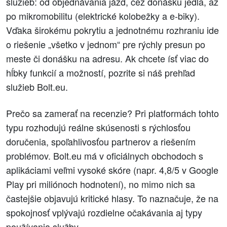
služieb: od objednávania jázd, cez donášku jedla, až
po mikromobilitu (elektrické kolobežky a e-biky).
Vďaka širokému pokrytiu a jednotnému rozhraniu ide
o riešenie „všetko v jednom“ pre rýchly presun po
meste či donášku na adresu. Ak chcete ísť viac do
hĺbky funkcií a možností, pozrite si náš prehľad
služieb Bolt.eu.
Prečo sa zamerať na recenzie? Pri platformách tohto
typu rozhodujú reálne skúsenosti s rýchlosťou
doručenia, spoľahlivosťou partnerov a riešením
problémov. Bolt.eu má v oficiálnych obchodoch s
aplikáciami veľmi vysoké skóre (napr. 4,8/5 v Google
Play pri miliónoch hodnotení), no mimo nich sa
častejšie objavujú kritické hlasy. To naznačuje, že na
spokojnosť vplývajú rozdielne očakávania aj typy
používania služby.