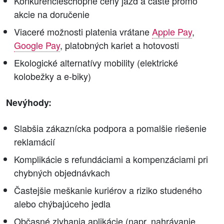
Konkurencieschopné ceny jázd a časté promo
akcie na doručenie
Viaceré možnosti platenia vrátane
Apple Pay
,
Google Pay
, platobných kariet a hotovosti
Ekologické alternatívy mobility (elektrické
kolobežky a e-biky)
Nevýhody:
Slabšia zákaznícka podpora a pomalšie riešenie
reklamácií
Komplikácie s refundáciami a kompenzáciami pri
chybných objednávkach
Častejšie meškanie kuriérov a riziko studeného
alebo chýbajúceho jedla
Občasné zlyhania aplikácie (napr. nahrávanie