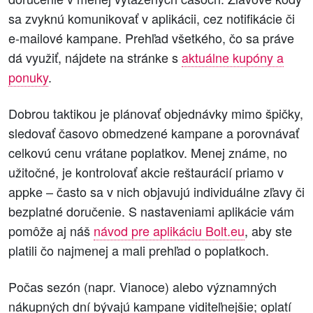
sa zvyknú komunikovať v aplikácii, cez notifikácie či
e‑mailové kampane. Prehľad všetkého, čo sa práve
dá využiť, nájdete na stránke s
aktuálne kupóny a
ponuky
.
Dobrou taktikou je plánovať objednávky mimo špičky,
sledovať časovo obmedzené kampane a porovnávať
celkovú cenu vrátane poplatkov. Menej známe, no
užitočné, je kontrolovať akcie reštaurácií priamo v
appke – často sa v nich objavujú individuálne zľavy či
bezplatné doručenie. S nastaveniami aplikácie vám
pomôže aj náš
návod pre aplikáciu Bolt.eu
, aby ste
platili čo najmenej a mali prehľad o poplatkoch.
Počas sezón (napr. Vianoce) alebo významných
nákupných dní bývajú kampane viditeľnejšie; oplatí