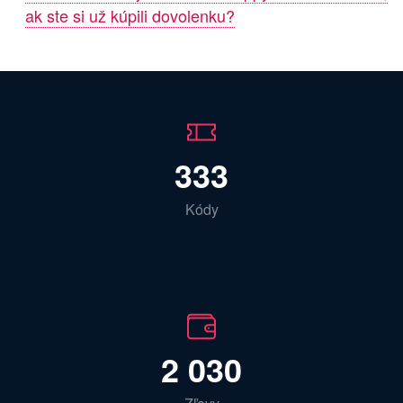
ak ste si už kúpili dovolenku?
333
Kódy
2 030