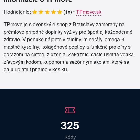
Hodnotenie:
(
1
x)
•
TPmove.sk
TPmove je slovenský e-shop z Bratislavy zameraný na
prémiové prírodné doplnky výživy pre šport aj každodenné
zdravie. V ponuke nájdete vitamíny, minerály, omega-3
mastné kyseliny, kolagénové peptidy a funkčné proteíny s
dôrazom na čistotu zloženia. Zákazníci často ušetria vďaka
zľavovým kódom, kupónom a sezónnym akciám, ktoré sa
dajú uplatniť priamo v košíku.
325
Kódy