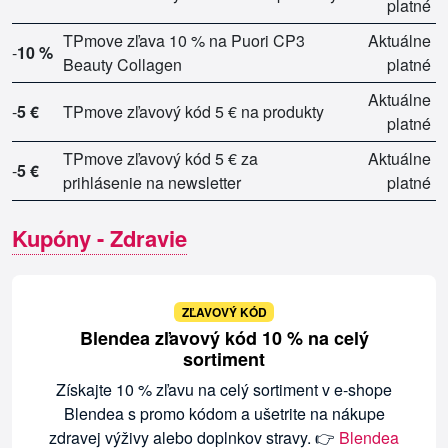
platné
TPmove zľava 10 % na Puori CP3
Aktuálne
-
10 %
Beauty Collagen
platné
Aktuálne
-
5 €
TPmove zľavový kód 5 € na produkty
platné
TPmove zľavový kód 5 € za
Aktuálne
-
5 €
prihlásenie na newsletter
platné
Kupóny - Zdravie
ZĽAVOVÝ KÓD
Blendea zľavový kód 10 % na celý
sortiment
Získajte 10 % zľavu na celý sortiment v e-shope
Blendea s promo kódom a ušetrite na nákupe
zdravej výživy alebo doplnkov stravy. 👉
Blendea