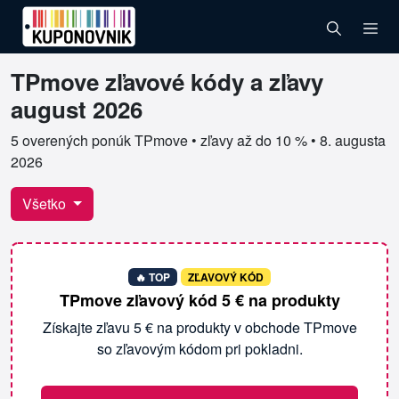
TPmove zľavové kódy a zľavy
Overené kupóny pre TPmove
august 2026
5 overených ponúk TPmove • zľavy až do 10 % •
8. augusta
2026
Všetko
🔥 TOP
ZĽAVOVÝ KÓD
TPmove zľavový kód 5 € na produkty
Získajte zľavu 5 € na produkty v obchode TPmove
so zľavovým kódom pri pokladni.