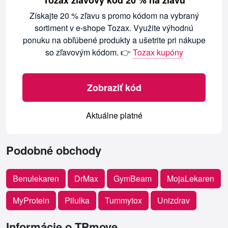
Tozax zľavový kód 20 % na zľavu
Získajte 20 % zľavu s promo kódom na vybraný
sortiment v e-shope Tozax. Využite výhodnú
ponuku na obľúbené produkty a ušetrite pri nákupe
so zľavovým kódom. 👉
Tozax kupóny
Zobraziť kód
Aktuálne platné
Podobné obchody
Benulekaren
DrMax
GymBeam
MojaLekaren
MyProtein
Pilulka
Tummytox
Unizdrav
Informácie o TPmove