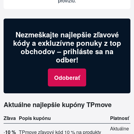
províziu.
Nezmeškajte najlepšie zľavové
kódy a exkluzívne ponuky z top
obchodov – prihláste sa na
odber!
Odoberať
Aktuálne najlepšie kupóny TPmove
Zľava
Popis kupónu
Platnosť
Aktuálne
-
10 %
TPmove zľavový kód 10 % na produkty