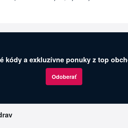
é kódy a exkluzívne ponuky z top obch
Odoberať
drav