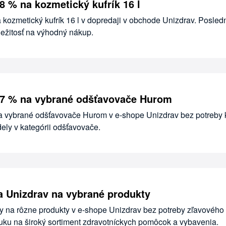
8 % na kozmetický kufrík 16 l
 kozmetický kufrík 16 l v dopredaji v obchode Unizdrav. Posled
ležitosť na výhodný nákup.
 7 % na vybrané odšťavovače Hurom
na vybrané odšťavovače Hurom v e-shope Unizdrav bez potreby 
ely v kategórii odšťavovače.
 Unizdrav na vybrané produkty
y na rôzne produkty v e-shope Unizdrav bez potreby zľavového
uku na široký sortiment zdravotníckych pomôcok a vybavenia.