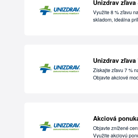
Unizdrav zľava 
Využite 8 % zľavu na
skladom, ideálna prí
Unizdrav zľava
Získajte zľavu 7 % 
Objavte akciové mod
Akciová ponuka
Objavte znížené cen
Využite akciovú pon