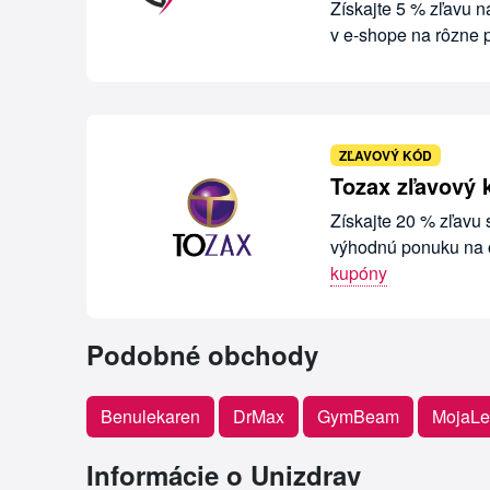
Získajte 5 % zľavu n
v e-shope na rôzne 
ZĽAVOVÝ KÓD
Tozax zľavový 
Získajte 20 % zľavu
výhodnú ponuku na o
kupóny
Podobné obchody
Benulekaren
DrMax
GymBeam
MojaLe
Informácie o Unizdrav