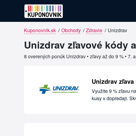
Kuponovnik.sk
/
Obchody
/
Zdravie
/
Unizdrav
Overené kupóny pre Unizdrav
Unizdrav zľavové kódy a
8 overených ponúk Unizdrav • zľavy až do 9 % •
7. 
Unizdrav zľava
Využite 9 % zľavu na
kusy v dopredaji. S