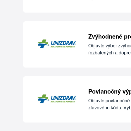
Zvýhodnené pro
Objavte výber zvýho
rozbalených a dopre
Povianočný výp
Objavte povianočné 
zľavového kódu. Vybe