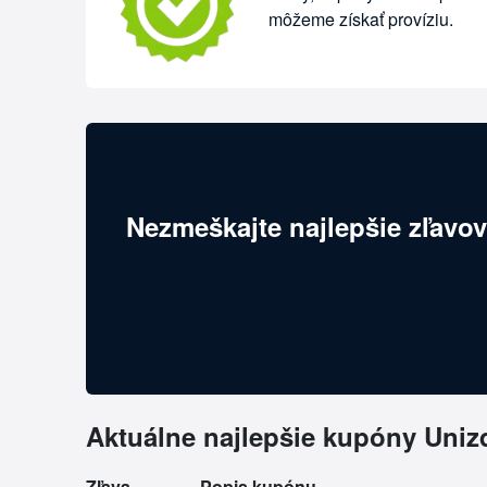
môžeme získať províziu.
Nezmeškajte najlepšie zľavov
Aktuálne najlepšie kupóny Uniz
Zľava
Popis kupónu