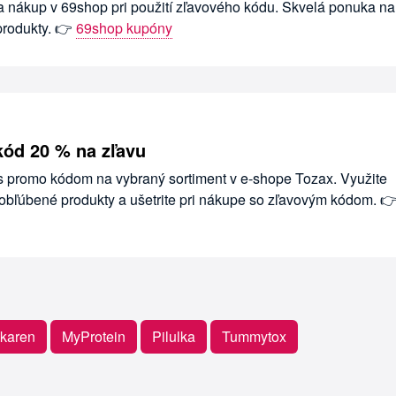
a nákup v 69shop pri použití zľavového kódu. Skvelá ponuka na
produkty. 👉
69shop kupóny
kód 20 % na zľavu
 s promo kódom na vybraný sortiment v e-shope Tozax. Využite
bľúbené produkty a ušetrite pri nákupe so zľavovým kódom. 
karen
MyProtein
Pilulka
Tummytox