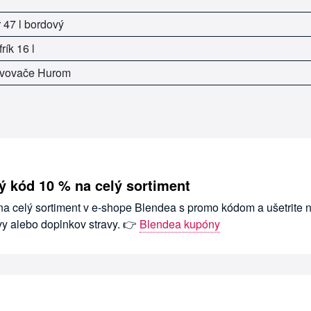
 47 l bordový
rík 16 l
ťavovače Hurom
ý kód 10 % na celý sortiment
na celý sortiment v e-shope Blendea s promo kódom a ušetrite 
vy alebo doplnkov stravy. 👉
Blendea kupóny