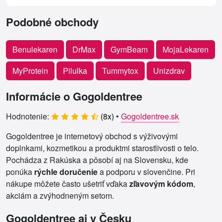
Podobné obchody
Benulekaren
DrMax
GymBeam
MojaLekaren
MyProtein
Pilulka
Tummytox
Unizdrav
Informácie o Gogoldentree
Hodnotenie:
(
8
x)
•
Gogoldentree.sk
Gogoldentree je internetový obchod s výživovými
doplnkami, kozmetikou a produktmi starostlivosti o telo.
Pochádza z Rakúska a pôsobí aj na Slovensku, kde
ponúka
rýchle doručenie
a podporu v slovenčine. Pri
nákupe môžete často ušetriť vďaka
zľavovým kódom
,
akciám a zvýhodneným setom.
Gogoldentree aj v Česku