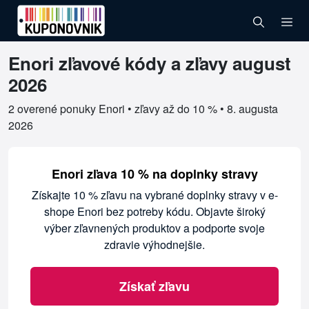
Enori zľavové kódy a zľavy august
Overené kupóny pre Enori
2026
2 overené ponuky Enori • zľavy až do 10 % •
8. augusta
2026
Enori zľava 10 % na doplnky stravy
Získajte 10 % zľavu na vybrané doplnky stravy v e-
shope Enori bez potreby kódu. Objavte široký
výber zľavnených produktov a podporte svoje
zdravie výhodnejšie.
Získať zľavu