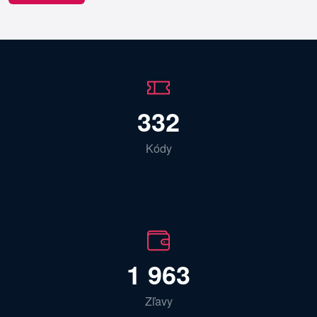
332
Kódy
1 963
Zľavy