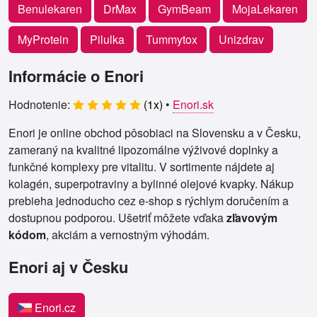
Benulekaren
DrMax
GymBeam
MojaLekaren
MyProtein
Pilulka
Tummytox
Unizdrav
Informácie o Enori
Hodnotenie:
(
1
x)
•
Enori.sk
Enori je online obchod pôsobiaci na Slovensku a v Česku,
zameraný na kvalitné lipozomálne výživové doplnky a
funkčné komplexy pre vitalitu. V sortimente nájdete aj
kolagén, superpotraviny a bylinné olejové kvapky. Nákup
prebieha jednoducho cez e‑shop s rýchlym doručením a
dostupnou podporou. Ušetriť môžete vďaka
zľavovým
kódom
, akciám a vernostným výhodám.
Enori aj v Česku
Enori.cz