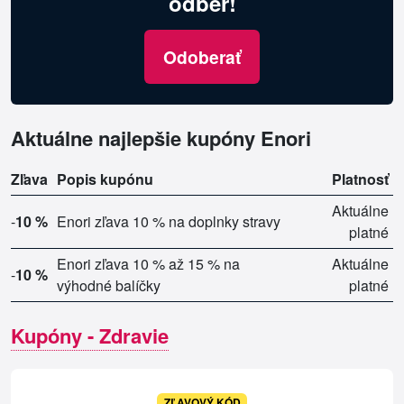
odber!
Odoberať
Aktuálne najlepšie kupóny Enori
Zľava
Popis kupónu
Platnosť
Aktuálne
-
10 %
Enori zľava 10 % na doplnky stravy
platné
Enori zľava 10 % až 15 % na
Aktuálne
-
10 %
výhodné balíčky
platné
Kupóny - Zdravie
ZĽAVOVÝ KÓD