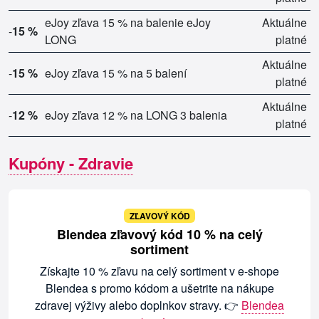
eJoy zľava 15 % na balenie eJoy
Aktuálne
-
15 %
LONG
platné
Aktuálne
-
15 %
eJoy zľava 15 % na 5 balení
platné
Aktuálne
-
12 %
eJoy zľava 12 % na LONG 3 balenia
platné
Kupóny - Zdravie
ZĽAVOVÝ KÓD
Blendea zľavový kód 10 % na celý
sortiment
Získajte 10 % zľavu na celý sortiment v e-shope
Blendea s promo kódom a ušetrite na nákupe
zdravej výživy alebo doplnkov stravy. 👉
Blendea