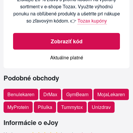
sortiment v e-shope Tozax. Využite výhodnú
ponuku na obľúbené produkty a ušetrite pri nákupe
so zľavovým kódom. 👉
Tozax kupóny
Zobraziť kód
Aktuálne platné
Podobné obchody
Benulekaren
DrMax
GymBeam
MojaLekaren
MyProtein
Pilulka
Tummytox
Unizdrav
Informácie o eJoy