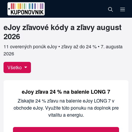
eJoy zľavové kódy a zľavy august
Overené kupóny pre eJoy
2026
11 overených ponúk eJoy • zľavy až do 24 % •
7. augusta
2026
Všetko
eJoy zľava 24 % na balenie LONG 7
Získajte 24 % zľavu na balenie eJoy LONG 7 v
obchode eJoy. Využite túto ponuku na doplnok pre
vitalitu a energiu.