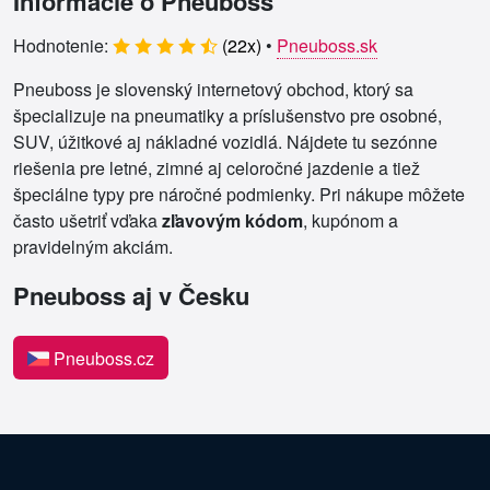
Informácie o Pneuboss
Hodnotenie:
(
22
x)
•
Pneuboss.sk
Pneuboss je slovenský internetový obchod, ktorý sa
špecializuje na pneumatiky a príslušenstvo pre osobné,
SUV, úžitkové aj nákladné vozidlá. Nájdete tu sezónne
riešenia pre letné, zimné aj celoročné jazdenie a tiež
špeciálne typy pre náročné podmienky. Pri nákupe môžete
často ušetriť vďaka
zľavovým kódom
, kupónom a
pravidelným akciám.
Pneuboss aj v Česku
Pneuboss.cz