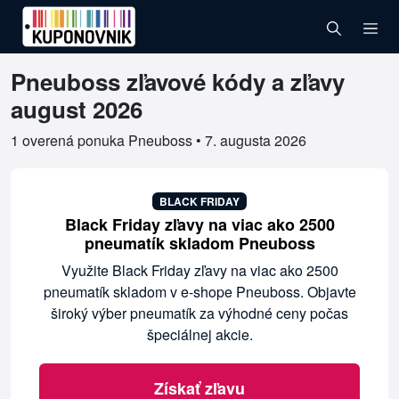
Pneuboss zľavové kódy a zľavy
Overené kupóny pre Pneuboss
august 2026
1 overená ponuka Pneuboss •
7. augusta 2026
BLACK FRIDAY
Black Friday zľavy na viac ako 2500
pneumatík skladom Pneuboss
Využite Black Friday zľavy na viac ako 2500
pneumatík skladom v e-shope Pneuboss. Objavte
široký výber pneumatík za výhodné ceny počas
špeciálnej akcie.
Získať zľavu