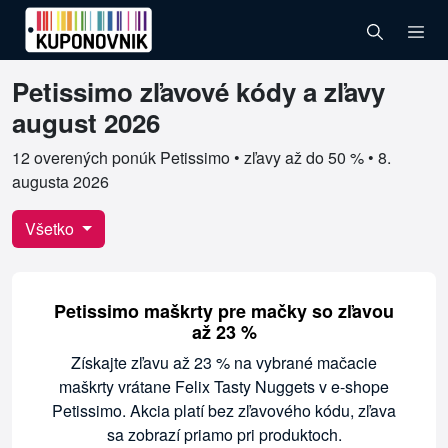
Petissimo zľavové kódy a zľavy
Overené kupóny pre Petissimo
august 2026
12 overených ponúk Petissimo • zľavy až do 50 % •
8.
augusta 2026
Všetko
Petissimo maškrty pre mačky so zľavou
až 23 %
Získajte zľavu až 23 % na vybrané mačacie
maškrty vrátane Felix Tasty Nuggets v e-shope
Petissimo. Akcia platí bez zľavového kódu, zľava
sa zobrazí priamo pri produktoch.