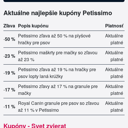
Aktuálne najlepšie kupóny Petissimo
Zľava
Popis kupónu
Platnosť
Petissimo zľava až 50 % na plyšové
Aktuálne
-
50 %
hračky pre psov
platné
Petissimo maškrty pre mačky so zľavou
Aktuálne
-
23 %
až 23 %
platné
Petissimo zľava až 19 % na hračky pre
Aktuálne
-
19 %
psov lopty laná krúžky
platné
Petissimo zľavy až 17 % na granule pre
Aktuálne
-
17 %
mačky
platné
Royal Canin granule pre psov so zľavou
Aktuálne
-
11 %
až 11 % v Petissimo
platné
Kupóny - Svet zvierat