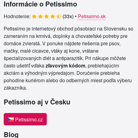
Informácie o Petissimo
Hodnotenie:
(
33
x)
•
Petissimo.sk
Petissimo je internetový obchod pôsobiaci na Slovensku so
zameraním na krmivá, doplnky a chovateľské potreby pre
domáce zvieratá. V ponuke nájdete riešenia pre psov,
mačky, malé cicavce, vtáky aj kone, vrátane
špecializovaných diét a antiparazitík. Pri nákupe môžete
často ušetriť vďaka
zľavovým kódom
, prebiehajúcim
akciám a výhodným výpredajom. Doručenie prebieha
pohodlne kuriérom alebo do odberných miest podľa výberu
zákazníka.
Petissimo aj v Česku
Petissimo.cz
Blog