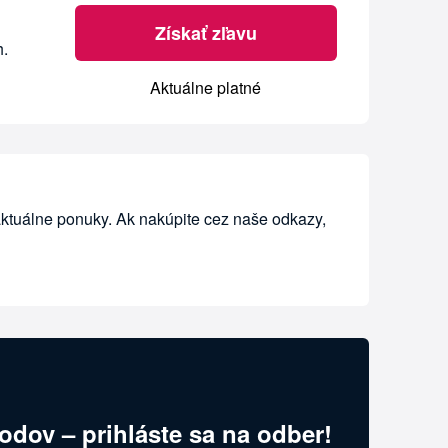
Získať zľavu
h.
Aktuálne platné
aktuálne ponuky. Ak nakúpite cez naše odkazy,
odov – prihláste sa na odber!