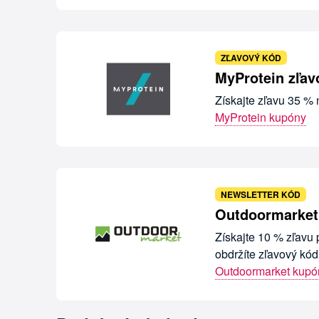
ZĽAVOVÝ KÓD
MyProtein zľav
Získajte zľavu 35 %
MyProtein kupóny
NEWSLETTER KÓD
Outdoormarket.
Získajte 10 % zľavu 
obdržíte zľavový kó
Outdoormarket kupó