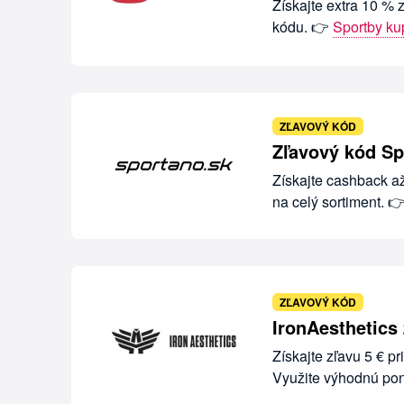
Získajte extra 10 % 
kódu. 👉
Sportby k
ZĽAVOVÝ KÓD
Zľavový kód Sp
Získajte cashback a
na celý sortiment. 
ZĽAVOVÝ KÓD
IronAesthetics
Získajte zľavu 5 € p
Využite výhodnú pon