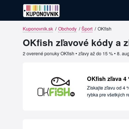
Kuponovnik.sk
/
Obchody
/
Šport
/
OKfish
Overené kupóny pre OKfish
OKfish zľavové kódy a z
2 overené ponuky OKfish • zľavy až do 15 % •
8. au
OKfish zľava 4
Získajte zľavu od 4
rybka pre všetkých 