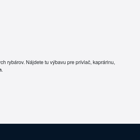
 rybárov. Nájdete tu výbavu pre prívlač, kaprárinu,
m
.