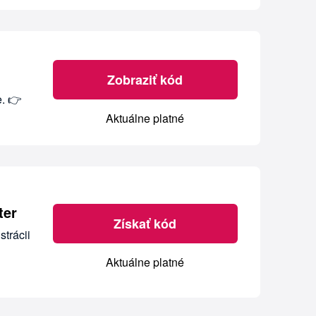
Zobraziť kód
e. 👉
Aktuálne platné
ter
Získať kód
strácii
Aktuálne platné