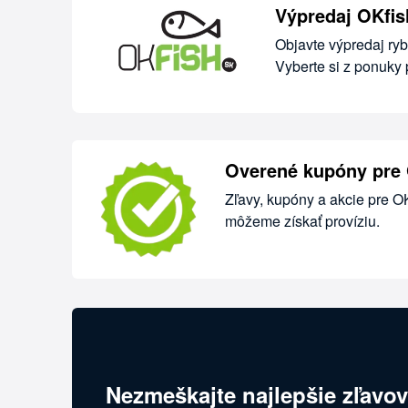
Výpredaj OKfis
Objavte výpredaj ry
Vyberte si z ponuky 
Overené kupóny pre 
Zľavy, kupóny a akcie pre O
môžeme získať províziu.
Nezmeškajte najlepšie zľavov