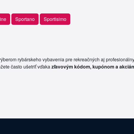
ine
Sportano
Sportisimo
ýberom rybárskeho vybavenia pre rekreačných aj profesionálnych
žete často ušetriť vďaka
zľavovým kódom, kupónom a akciá