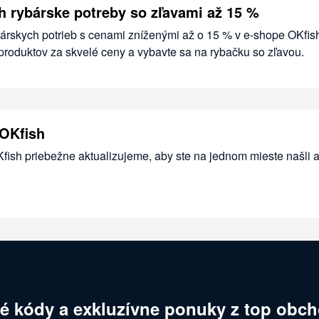
h rybárske potreby so zľavami až 15 %
bárskych potrieb s cenami zníženými až o 15 % v e-shope OKfis
produktov za skvelé ceny a vybavte sa na rybačku so zľavou.
OKfish
Kfish priebežne aktualizujeme, aby ste na jednom mieste našli 
é kódy a exkluzívne ponuky z top obch