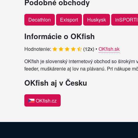
Podobné obchody
Decathlon
Exisport
Huskysk
inSPORTl
Informácie o OKfish
Hodnotenie:
(
12
x)
•
OKfish.sk
OKfish je slovenský internetový obchod so širokým v
feeder, muškárenie aj lov na plávanú. Pri nákupe mô
OKfish aj v Česku
OKfish.cz