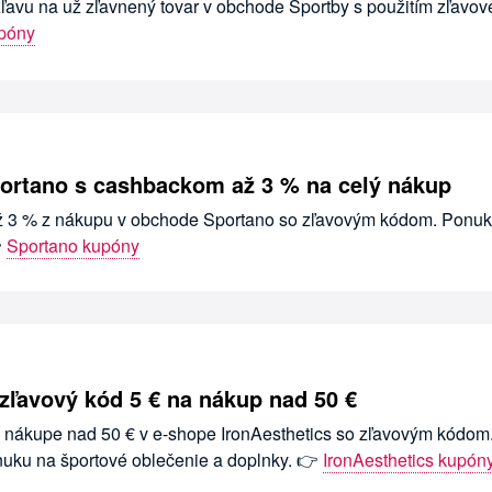
zľavu na už zľavnený tovar v obchode Sportby s použitím zľavo
upóny
ortano s cashbackom až 3 % na celý nákup
ž 3 % z nákupu v obchode Sportano so zľavovým kódom. Ponuka

Sportano kupóny
 zľavový kód 5 € na nákup nad 50 €
ri nákupe nad 50 € v e-shope IronAesthetics so zľavovým kódom
uku na športové oblečenie a doplnky. 👉
IronAesthetics kupón