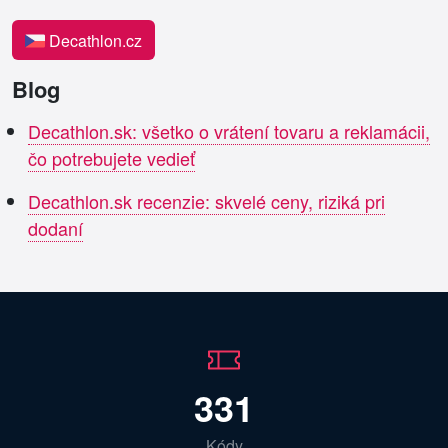
Decathlon.cz
Blog
Decathlon.sk: všetko o vrátení tovaru a reklamácii,
čo potrebujete vedieť
Decathlon.sk recenzie: skvelé ceny, riziká pri
dodaní
331
Kódy