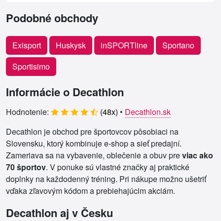
Podobné obchody
Exisport
Huskysk
inSPORTline
Sportano
Sportisimo
Informácie o Decathlon
Hodnotenie:
(
48
x)
•
Decathlon.sk
Decathlon je obchod pre športovcov pôsobiaci na
Slovensku, ktorý kombinuje e‑shop a sieť predajní.
Zameriava sa na vybavenie, oblečenie a obuv pre
viac ako
70 športov
. V ponuke sú vlastné značky aj praktické
doplnky na každodenný tréning. Pri nákupe možno ušetriť
vďaka zľavovým kódom a prebiehajúcim akciám.
Decathlon aj v Česku