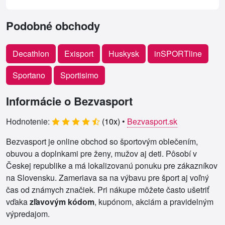
Podobné obchody
Decathlon
Exisport
Huskysk
inSPORTline
Sportano
Sportisimo
Informácie o Bezvasport
Hodnotenie:
(
10
x)
•
Bezvasport.sk
Bezvasport je online obchod so športovým oblečením,
obuvou a doplnkami pre ženy, mužov aj deti. Pôsobí v
Českej republike a má lokalizovanú ponuku pre zákazníkov
na Slovensku. Zameriava sa na výbavu pre šport aj voľný
čas od známych značiek. Pri nákupe môžete často ušetriť
vďaka
zľavovým kódom
, kupónom, akciám a pravidelným
výpredajom.