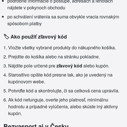
podrobné informácie o postupe, adresách a lehotách
nájdete v pokynoch obchodu
po schválení vrátenia sa suma obvykle vracia rovnakým
spôsobom platby
🏷️ Ako použiť zľavový kód
Vložte všetky vybrané produkty do nákupného košíka.
Prejdite do košíka alebo na stránku pokladne.
Nájdite pole určené pre
zľavový kód
alebo kupón.
Starostlivo opíšte kód presne tak, ako je uvedený na
kupónovom webe.
Potvrďte kód a skontrolujte, či sa celková cena upravila.
Ak kód nefunguje, overte jeho platnosť, minimálnu
hodnotu a prípadné vylúčenia, alebo skúste iný aktívny
kupón.
Bezvasport aj v Česku