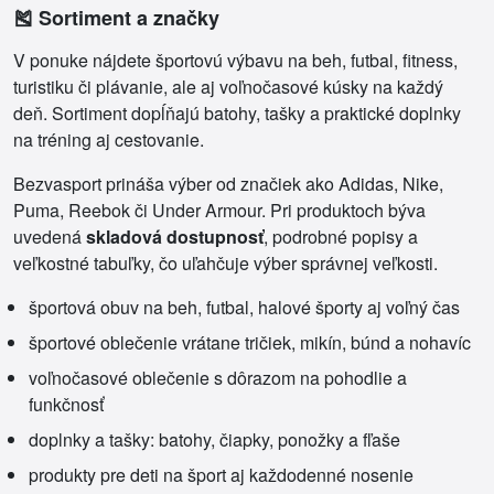
🎽 Sortiment a značky
V ponuke nájdete športovú výbavu na beh, futbal, fitness,
turistiku či plávanie, ale aj voľnočasové kúsky na každý
deň. Sortiment dopĺňajú batohy, tašky a praktické doplnky
na tréning aj cestovanie.
Bezvasport prináša výber od značiek ako Adidas, Nike,
Puma, Reebok či Under Armour. Pri produktoch býva
uvedená
skladová dostupnosť
, podrobné popisy a
veľkostné tabuľky, čo uľahčuje výber správnej veľkosti.
športová obuv na beh, futbal, halové športy aj voľný čas
športové oblečenie vrátane tričiek, mikín, búnd a nohavíc
voľnočasové oblečenie s dôrazom na pohodlie a
funkčnosť
doplnky a tašky: batohy, čiapky, ponožky a fľaše
produkty pre deti na šport aj každodenné nosenie