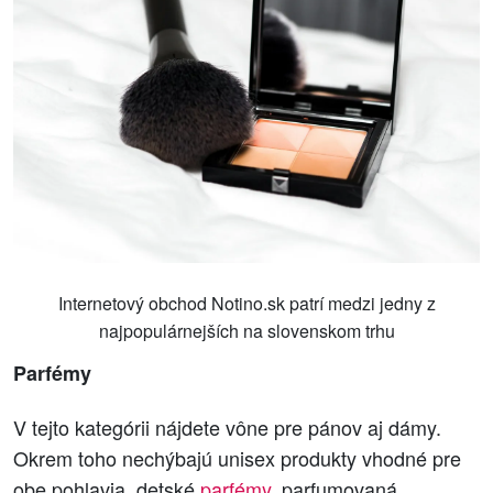
Internetový obchod Notino.sk patrí medzi jedny z
najpopulárnejších na slovenskom trhu
Parfémy
V tejto kategórii nájdete vône pre pánov aj dámy.
Okrem toho nechýbajú unisex produkty vhodné pre
obe pohlavia, detské
parfémy
, parfumovaná