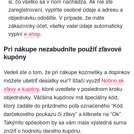
si, čo všetko sa v ňom nachádza. Ak nie ste
zaregistrovaní, vyplňte osobné údaje a adresu a
objednávku odošlite. V prípade, že máte
zákaznícky účet, všetky vaše údaje automaticky
vyplní
e-shop
.
Pri nákupe nezabudnite použiť zľavové
kupóny
Vedeli ste o tom, že pri nákupe kozmetiky a doplnkov
môžete ušetriť desiatky eur? Stačí využiť
Notino.sk
zľavy a kupóny
, ktoré uvediete v poslednom kroku
objednávky. Väčšina kupónov má špeciálny kód,
ktorý zadáte do prázdneho poľa označeného “Kód
darčekového poukazu či zľavy” a kliknete na “Ok”.
Takýmto spôsobom by sa vám mala výsledná suma
znížiť o hodnotu daného kupónu.