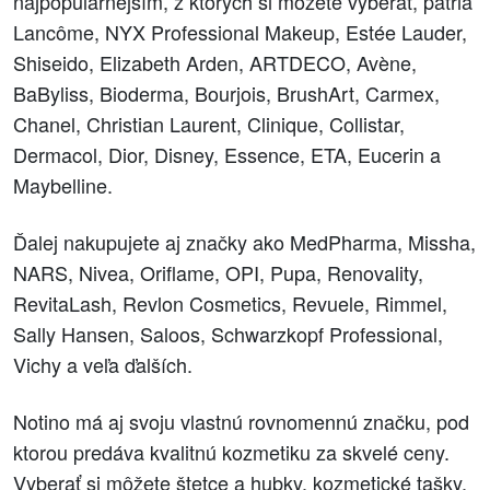
najpopulárnejším, z ktorých si môžete vyberať, patria
Lancôme, NYX Professional Makeup, Estée Lauder,
Shiseido, Elizabeth Arden, ARTDECO, Avène,
BaByliss, Bioderma, Bourjois, BrushArt, Carmex,
Chanel, Christian Laurent, Clinique, Collistar,
Dermacol, Dior, Disney, Essence, ETA, Eucerin a
Maybelline.
Ďalej nakupujete aj značky ako MedPharma, Missha,
NARS, Nivea, Oriflame, OPI, Pupa, Renovality,
RevitaLash, Revlon Cosmetics, Revuele, Rimmel,
Sally Hansen, Saloos, Schwarzkopf Professional,
Vichy a veľa ďalších.
Notino má aj svoju vlastnú rovnomennú značku, pod
ktorou predáva kvalitnú kozmetiku za skvelé ceny.
Vyberať si môžete štetce a hubky, kozmetické tašky,