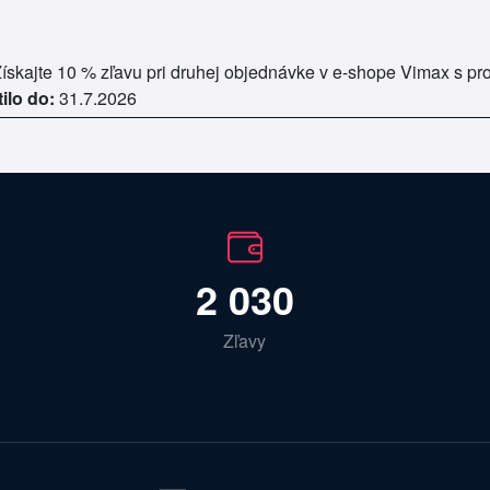
ískajte 10 % zľavu pri druhej objednávke v e-shope Vimax s p
tilo do:
31.7.2026
2 030
Zľavy