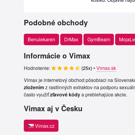
Podobné obchody
Benulekaren
DrMax
GymBeam
MojaLe
Informácie o Vimax
Hodnotenie:
(
25
x)
•
Vimax.sk
Vimax je internetový obchod pôsobiaci na Slovensk
zložením
z rastlinných extraktov na podporu sexuáln
často využiť
zľavové kódy
a prebiehajúce akcie.
Vimax aj v Česku
Vimax.cz