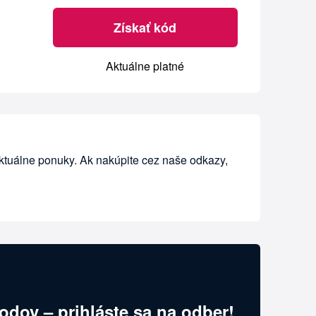
Získať kód
Aktuálne platné
aktuálne ponuky. Ak nakúpite cez naše odkazy,
odov – prihláste sa na odber!