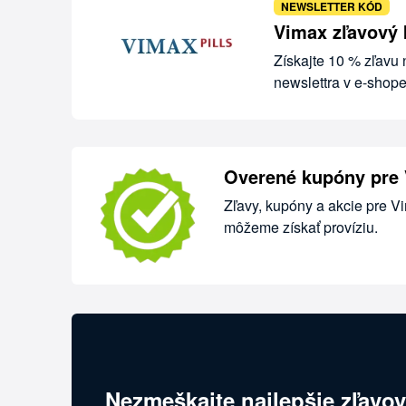
NEWSLETTER KÓD
Vimax zľavový 
Získajte 10 % zľavu
newslettra v e-shop
Overené kupóny pre
Zľavy, kupóny a akcie pre V
môžeme získať províziu.
Nezmeškajte najlepšie zľavov