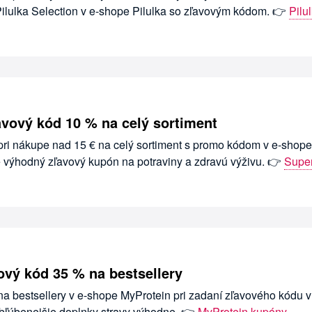
ilulka Selection v e-shope Pilulka so zľavovým kódom. 👉
Pilu
avový kód 10 % na celý sortiment
 pri nákupe nad 15 € na celý sortiment s promo kódom v e-shope
e výhodný zľavový kupón na potraviny a zdravú výživu. 👉
Super
ový kód 35 % na bestsellery
na bestsellery v e-shope MyProtein pri zadaní zľavového kódu v
obľúbenejšie doplnky stravy výhodne. 👉
MyProtein kupóny