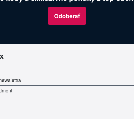
Odoberať
x
newslettra
timent