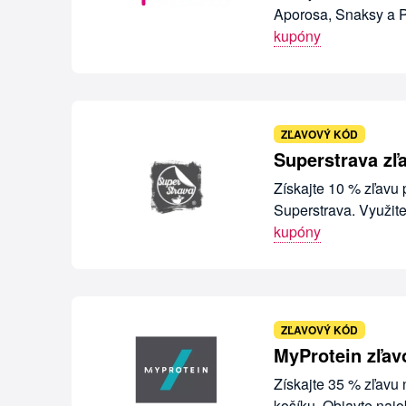
Aporosa, Snaksy a P
kupóny
ZĽAVOVÝ KÓD
Superstrava zľ
Získajte 10 % zľavu
Superstrava. Využit
kupóny
ZĽAVOVÝ KÓD
MyProtein zľav
Získajte 35 % zľavu 
košíku. Objavte naj