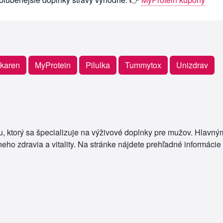
karen
MyProtein
Pilulka
Tummytox
Unizdrav
u, ktorý sa špecializuje na výživové doplnky pre mužov. Hlavn
eho zdravia a vitality. Na stránke nájdete prehľadné informácie