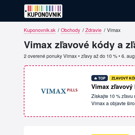
Kuponovnik.sk
/
Obchody
/
Zdravie
/
Vimax
Overené kupóny pre Vimax
Vimax zľavové kódy a z
2 overené ponuky Vimax • zľavy až do 10 % •
6. au
🔥 TOP
ZĽAVOVÝ KÓ
Vimax zľavový 
Získajte 10 % zľavu
Vimax a objavte šir