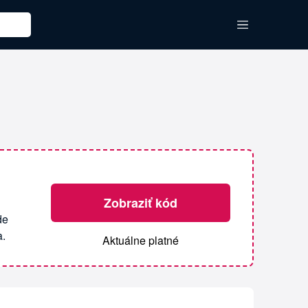
Zobraziť kód
de
a.
Aktuálne platné