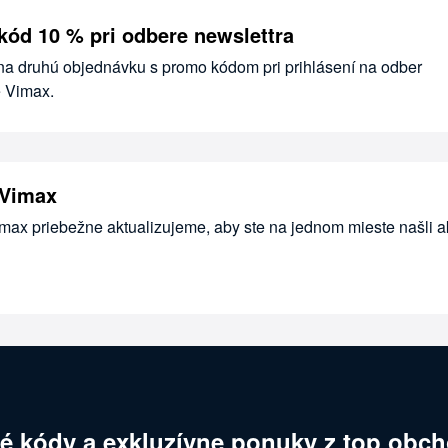
kód 10 % pri odbere newslettra
 na druhú objednávku s promo kódom pri prihlásení na odber
e Vimax.
 Vimax
imax priebežne aktualizujeme, aby ste na jednom mieste našli 
é kódy a exkluzívne ponuky z top obch