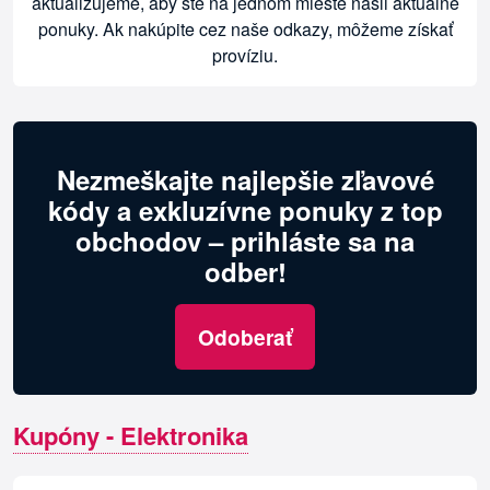
aktualizujeme, aby ste na jednom mieste našli aktuálne
ponuky. Ak nakúpite cez naše odkazy, môžeme získať
províziu.
Nezmeškajte najlepšie zľavové
kódy a exkluzívne ponuky z top
obchodov – prihláste sa na
odber!
Odoberať
Kupóny - Elektronika