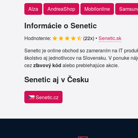
Alza
AndreaShop
Mobilonline
Samsun
Informácie o Senetic
Hodnotenie:
(
22
x)
•
Senetic.sk
Senetic je online obchod so zameraním na IT produkty
školstvo aj jednotlivcov na Slovensku. V ponuke nájd
cez
zľavový kód
alebo prebiehajúce akcie.
Senetic aj v Česku
Senetic.cz