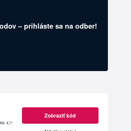
odov – prihláste sa na odber!
Zobraziť kód
ko. 👉