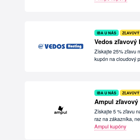
IBA U NÁS
ZĽAVOVÝ
Vedos zľavový 
Získajte 25% zľavu 
kupón na cloudový p
IBA U NÁS
ZĽAVOVÝ
Ampul zľavový
Získajte 5 % zľavu n
raz na zákazníka, ne
Ampul kupóny