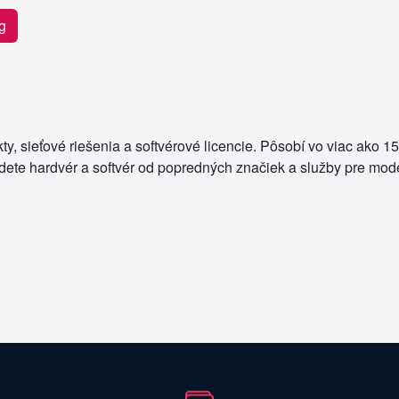
g
, sieťové riešenia a softvérové licencie. Pôsobí vo viac ako 150
ete hardvér a softvér od popredných značiek a služby pre modern