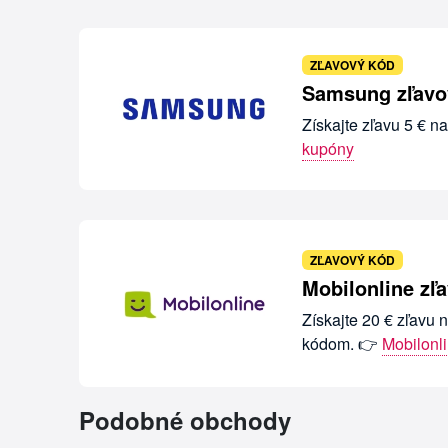
ZĽAVOVÝ KÓD
Samsung zľavov
Získajte zľavu 5 € 
kupóny
ZĽAVOVÝ KÓD
Mobilonline zľ
Získajte 20 € zľavu
kódom. 👉
Mobilonl
Podobné obchody