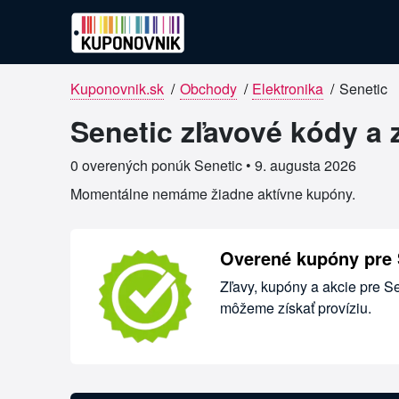
Kuponovnik.sk
/
Obchody
/
Elektronika
/
Senetic
Overené kupóny pre Senetic
Senetic zľavové kódy a 
0 overených ponúk Senetic •
9. augusta 2026
Momentálne nemáme žiadne aktívne kupóny.
Overené kupóny pre 
Zľavy, kupóny a akcie pre S
môžeme získať províziu.