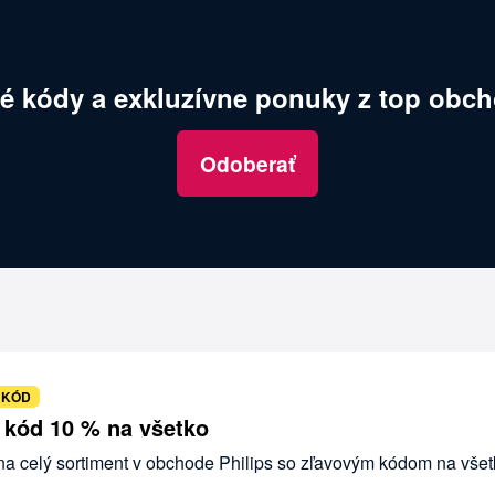
é kódy a exkluzívne ponuky z top obch
Odoberať
 KÓD
ý kód 10 % na všetko
 na celý sortiment v obchode Philips so zľavovým kódom na všet