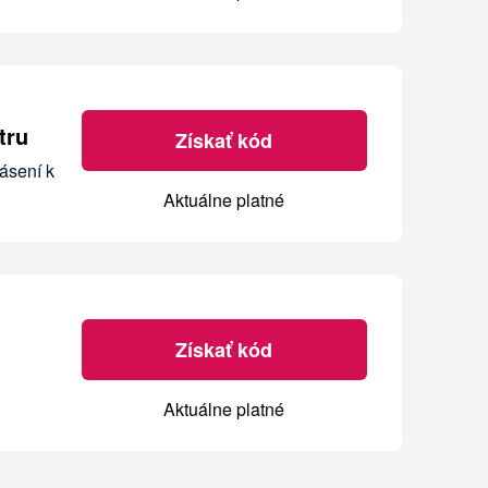
tru
Získať kód
ásení k
Aktuálne platné
Získať kód
Aktuálne platné