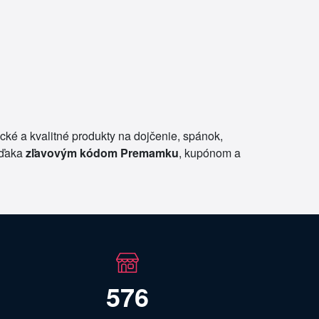
ké a kvalitné produkty na dojčenie, spánok,
vďaka
zľavovým kódom Premamku
, kupónom a
576