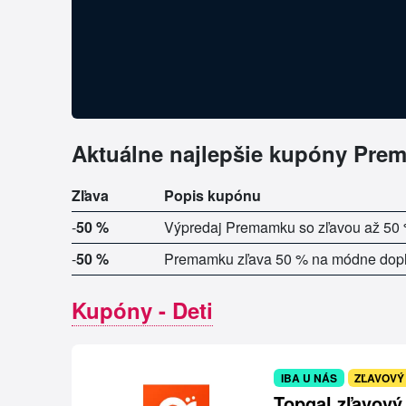
Aktuálne najlepšie kupóny Pre
Zľava
Popis kupónu
-
50 %
Výpredaj Premamku so zľavou až 50 
-
50 %
Premamku zľava 50 % na módne dopl
Kupóny - Deti
IBA U NÁS
ZĽAVOVÝ
Topgal zľavový