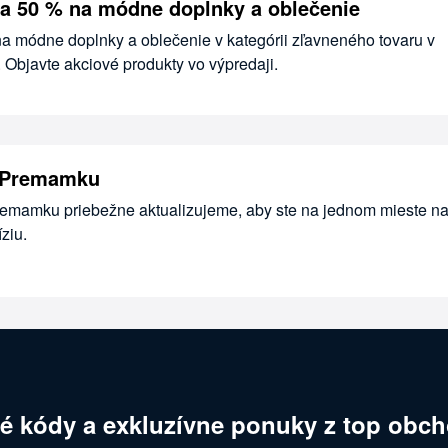
a 50 % na módne doplnky a oblečenie
na módne doplnky a oblečenie v kategórii zľavneného tovaru v
bjavte akciové produkty vo výpredaji.
 Premamku
remamku priebežne aktualizujeme, aby ste na jednom mieste na
ziu.
é kódy a exkluzívne ponuky z top obch