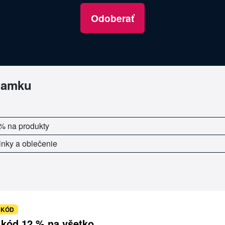
Odoberať
mamku
% na produkty
nky a oblečenie
 KÓD
 kód 12 % na všetko