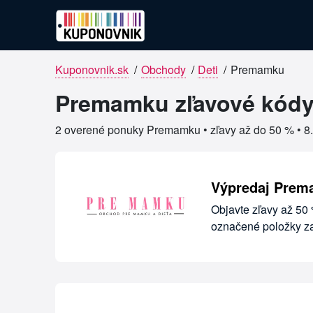
Kuponovnik.sk
/
Obchody
/
Deti
/
Premamku
Overené kupóny pre Premamku
Premamku zľavové kódy 
2 overené ponuky Premamku • zľavy až do 50 % •
8
Výpredaj Prema
Objavte zľavy až 50
označené položky z