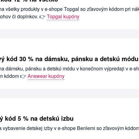
 na všetky produkty v e-shope Topgal so zľavovým kódom pri n
tohov či doplnkov. 👉
Topgal kupóny
vý kód 30 % na dámsku, pánsku a detskú módu
 na dámsku, pánsku a detskú módu v konečnom výpredaji v e-s
ým kódom 👉
Answear kupóny
ý kód 5 % na detskú izbu
na vybavenie detskej izby v e-shope Benlemi so zľavovým kódo