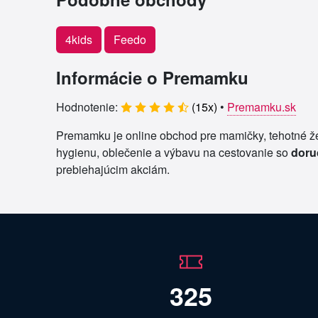
4kids
Feedo
Informácie o Premamku
Hodnotenie:
(
15
x)
•
Premamku.sk
Premamku je online obchod pre mamičky, tehotné žen
hygienu, oblečenie a výbavu na cestovanie so
doru
prebiehajúcim akciám.
325