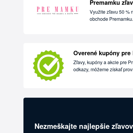
Premamku zľav
Využite zľavu 50 % 
obchode Premamku. O
Overené kupóny pre
Zľavy, kupóny a akcie pre P
odkazy, môžeme získať proví
Nezmeškajte najlepšie zľavov