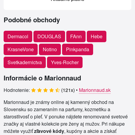
Podobné obchody
Dermacol
DOUGLAS
FAnn
Hebe
KrasneVone
Notino
Pinkpanda
Svetkadernictva
Yves-Rocher
Informácie o Marionnaud
Hodnotenie:
(
121
x)
•
Marionnaud.sk
Marionnaud je známy online aj kamenný obchod na
Slovensku so zameraním na parfumy, kozmetiku a
starostlivosť o pleť. V ponuke nájdete renomované svetové
značky aj vlastné kolekcie pre ženy aj mužov. Pri nákupe
môžete využiť
zľavové kódy
, kupóny a akcie a získať