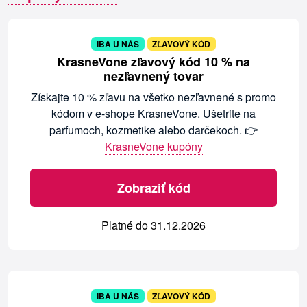
IBA U NÁS
ZĽAVOVÝ KÓD
KrasneVone zľavový kód 10 % na
nezľavnený tovar
Získajte 10 % zľavu na všetko nezľavnené s promo
kódom v e-shope KrasneVone. Ušetrite na
parfumoch, kozmetike alebo darčekoch. 👉
KrasneVone kupóny
Zobraziť kód
Platné do 31.12.2026
IBA U NÁS
ZĽAVOVÝ KÓD