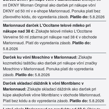
ml DKNY Woman Original ako darček pri nákupe vôní
DKNY od 50 ml v e-shope Marionnaud. Ponuka platí bez
zľavového kódu, do vypredania zásob.
Platilo do:
5.8.2026
Marionnaud darček L'Occitane telové mlieko pri
nákupe nad 38 €:
Získajte telové mlieko L'Occitane
Verveine 50 ml zdarma pri nákupe nad 38 € v obchode
Marionnaud. Platí do vypredania zásob.
Platilo do:
5.8.2026
Darček ku vôni Moschino v Marionnaud:
Získajte
kozmetickú taštičku ako darček pri nákupe vôní značky
Moschino v Marionnaud. Ponuka platí do vypredania
zásob.
Platilo do:
5.8.2026
Darček skladací dáždnik k vôni Montblanc v
Marionnaud:
Získajte skladací dáždnik ako darček pri
kúpe akejkoľvek vône Montblanc v obchode Marionnaud.
Platí bez kódu a do vypredania zásob.
Platilo do:
5.8.2026