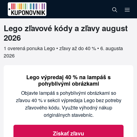
Lego zľavové kódy a zľavy august
Overené kupóny pre Lego
2026
1 overená ponuka Lego • zľavy až do 40 % •
6. augusta
2026
Lego výpredaj 40 % na lampáš s
pohyblivými obrázkami
Objavte lampáš s pohyblivými obrázkami so
zľavou 40 % v sekcii výpredaja Lego bez potreby
zľavového kódu. Využite výhodný nákup
originálnych stavebníc.
Získať zľavu