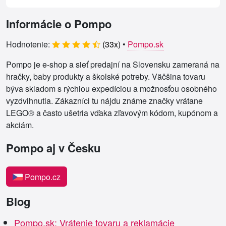
Informácie o Pompo
Hodnotenie:
(
33
x)
•
Pompo.sk
Pompo je e‑shop a sieť predajní na Slovensku zameraná na
hračky, baby produkty a školské potreby. Väčšina tovaru
býva skladom s rýchlou expedíciou a možnosťou osobného
vyzdvihnutia. Zákazníci tu nájdu známe značky vrátane
LEGO® a často ušetria vďaka zľavovým kódom, kupónom a
akciám.
Pompo aj v Česku
Pompo.cz
Blog
Pompo.sk: Vrátenie tovaru a reklamácie