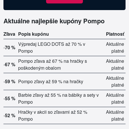
Aktuálne najlepšie kupóny Pompo
Zľava
Popis kupónu
Platnosť
Výpredaj LEGO DOTS až 70 % v
Aktuálne
-
70 %
Pompo
platné
Pompo zľava až 67 % na hračky s
Aktuálne
-
67 %
poškodeným obalom
platné
Aktuálne
-
59 %
Pompo zľavy až 59 % na hračky
platné
Barbie zľavy až 55 % na bábiky a sety v
Aktuálne
-
55 %
Pompo
platné
Hračky v akcii so zľavami až 52 %
Aktuálne
-
52 %
Pompo
platné