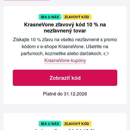
IBA U NÁS
ZĽAVOVÝ KÓD
KrasneVone zľavový kód 10 % na
nezľavnený tovar
Získajte 10 % zľavu na všetko nezľavnené s promo
kódom v e-shope KrasneVone. Ušetrite na
parfumoch, kozmetike alebo darčekoch. 👉
KrasneVone kupóny
Zobraziť kód
Platné do 31.12.2026
IBA U NÁS
ZĽAVOVÝ KÓD