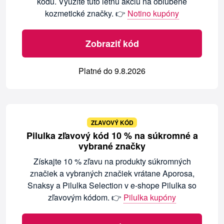
kódu. Využite túto letnú akciu na obľúbené
kozmetické značky. 👉
Notino kupóny
Zobraziť kód
Platné do 9.8.2026
ZĽAVOVÝ KÓD
Pilulka zľavový kód 10 % na súkromné a
vybrané značky
Získajte 10 % zľavu na produkty súkromných
značiek a vybraných značiek vrátane Aporosa,
Snaksy a Pilulka Selection v e-shope Pilulka so
zľavovým kódom. 👉
Pilulka kupóny