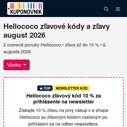
Hellococo zľavové kódy a zľavy
Overené kupóny pre Hellococo
august 2026
2 overené ponuky Hellococo • zľavy až do 15 % •
6.
augusta 2026
Všetko
🔥 TOP
NEWSLETTER KÓD
Hellococo zľavový kód 10 % za
prihlásenie na newsletter
Získajte 10 % zľavu na prvý nákup v e-shope
Hellococo so zľavovým kódom zaslaným po
prihlásení sa na odber newslettera.