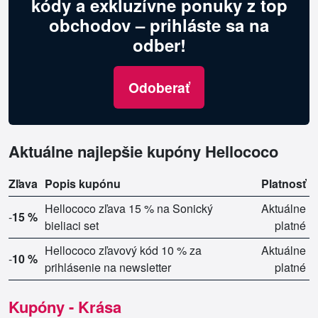
kódy a exkluzívne ponuky z top
obchodov – prihláste sa na
odber!
Odoberať
Aktuálne najlepšie kupóny Hellococo
Zľava
Popis kupónu
Platnosť
Hellococo zľava 15 % na Sonický
Aktuálne
-
15 %
bieliaci set
platné
Hellococo zľavový kód 10 % za
Aktuálne
-
10 %
prihlásenie na newsletter
platné
Kupóny - Krása