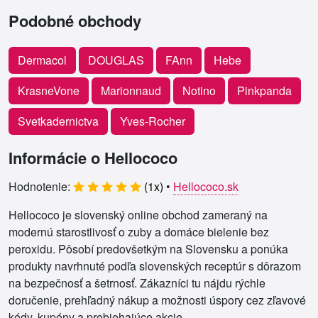
Podobné obchody
Dermacol
DOUGLAS
FAnn
Hebe
KrasneVone
Marionnaud
Notino
Pinkpanda
Svetkadernictva
Yves-Rocher
Informácie o Hellococo
Hodnotenie:
(
1
x)
•
Hellococo.sk
Hellococo je slovenský online obchod zameraný na
modernú starostlivosť o zuby a domáce bielenie bez
peroxidu. Pôsobí predovšetkým na Slovensku a ponúka
produkty navrhnuté podľa slovenských receptúr s dôrazom
na bezpečnosť a šetrnosť. Zákazníci tu nájdu rýchle
doručenie, prehľadný nákup a možnosti úspory cez zľavové
kódy, kupóny a prebiehajúce akcie.