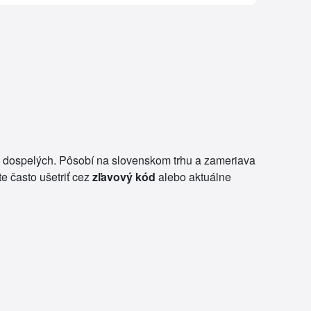
j dospelých. Pôsobí na slovenskom trhu a zameriava
e často ušetriť cez
zľavový kód
alebo aktuálne