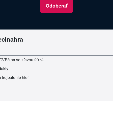
Odoberať
ecinahra
LOVEčina so zľavou 20 %
dukty
trojbalenie hier