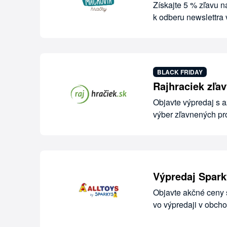
Získajte 5 % zľavu n
k odberu newslettra
BLACK FRIDAY
Rajhraciek zľa
Objavte výpredaj s 
výber zľavnených pro
Výpredaj Spark
Objavte akčné ceny 
vo výpredaji v obch