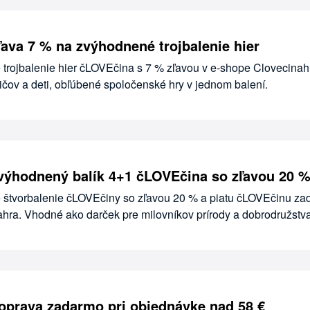
ľava 7 % na zvýhodnené trojbalenie hier
 trojbalenie hier čLOVEčina s 7 % zľavou v e-shope Clovecinah
dičov a deti, obľúbené spoločenské hry v jednom balení.
výhodnený balík 4+1 čLOVEčina so zľavou 20 
 štvorbalenie čLOVEčiny so zľavou 20 % a piatu čLOVEčinu z
hra. Vhodné ako darček pre milovníkov prírody a dobrodružstva
oprava zadarmo pri objednávke nad 58 €