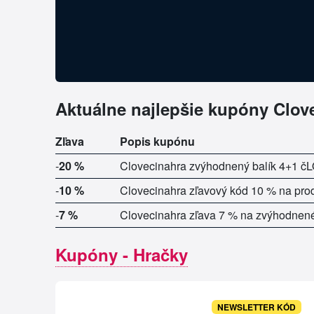
Aktuálne najlepšie kupóny Clov
Zľava
Popis kupónu
-
20 %
Clovecinahra zvýhodnený balík 4+1 č
-
10 %
Clovecinahra zľavový kód 10 % na pro
-
7 %
Clovecinahra zľava 7 % na zvýhodnené 
Kupóny - Hračky
NEWSLETTER KÓD