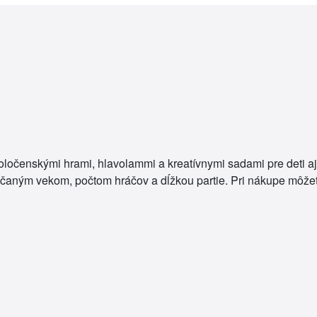
oločenskými hrami, hlavolammi a kreatívnymi sadami pre deti a
čaným vekom, počtom hráčov a dĺžkou partie. Pri nákupe môžet