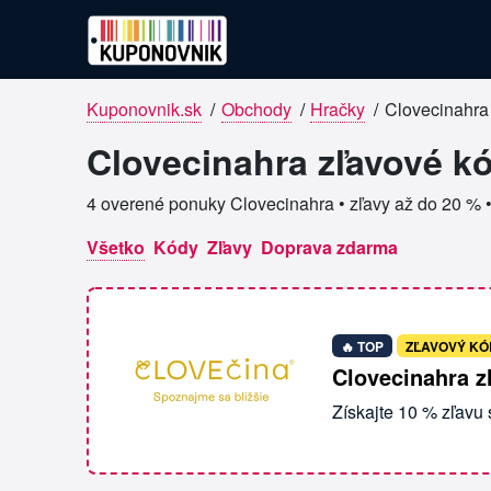
Kuponovnik.sk
/
Obchody
/
Hračky
/
Clovecinahra
Overené kupóny pre Clovecinahr
Clovecinahra zľavové kó
4 overené ponuky Clovecinahra • zľavy až do 20 % 
Všetko
Kódy
Zľavy
Doprava zdarma
🔥 TOP
ZĽAVOVÝ KÓ
Clovecinahra z
Získajte 10 % zľavu