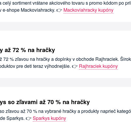
a celý sortiment vrátane akciového tovaru s promo kódom po pri
 v e-shope Mackoviahracky. 👉
Mackoviahracky kupóny
vy až 72 % na hračky
až 72 % zľavou na hračky a doplnky v obchode Rajhraciek. Širo
duktov pre deti teraz výhodnejšie. 👉
Rajhraciek kupóny
ys so zľavami až 70 % na hračky
so zľavou až 70 % na vybrané hračky a produkty naprieč kategó
ode Sparkys. 👉
Sparkys kupóny