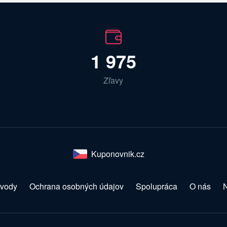
1 975
Zľavy
Kuponovnik.cz
vody
Ochrana osobných údajov
Spolupráca
O nás
N