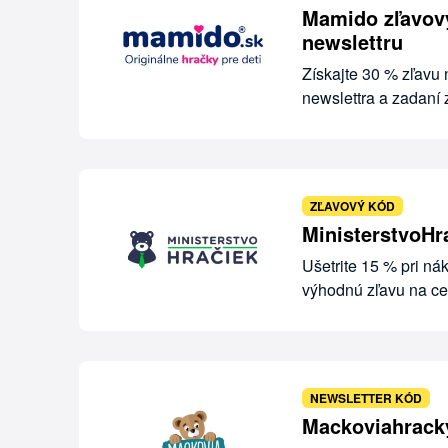
Mamido zľavový
newslettru
Získajte 30 % zľavu
newslettra a zadaní
ZĽAVOVÝ KÓD
MinisterstvoHr
Ušetrite 15 % pri n
výhodnú zľavu na c
NEWSLETTER KÓD
Mackoviahracky