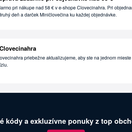
darmo pri nákupe nad 58 € v e-shope Clovecinahra. Pri objedna
druhý deň a darček Miničlovečina ku každej objednávke.
Clovecinahra
lovecinahra priebežne aktualizujeme, aby ste na jednom mieste
ziu.
é kódy a exkluzívne ponuky z top obch