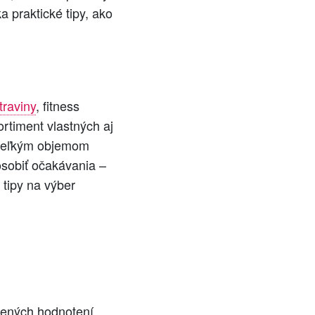
 praktické tipy, ako
traviny
, fitness
ortiment vlastných aj
 veľkým objemom
ôsobiť očakávania –
 tipy na výber
rených hodnotení