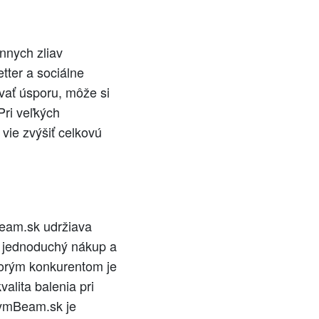
nnych zliav
tter a sociálne
vať úsporu, môže si
 Pri veľkých
vie zvýšiť celkovú
Beam.sk udržiava
ú jednoduchý nákup a
ktorým konkurentom je
alita balenia pri
 GymBeam.sk je