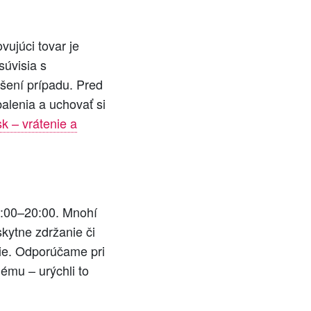
ujúci tovar je
súvisia s
šení prípadu. Pred
balenia a uchovať si
 – vrátenie a
8:00–20:00. Mnohí
kytne zdržanie či
cie. Odporúčame pri
lému – urýchli to