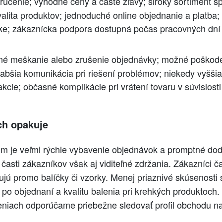
ručenie; výhodné ceny a časté zľavy; široký sortiment šp
alita produktov; jednoduché online objednanie a platba;
ke; zákaznícka podpora dostupná počas pracovných dní 
é meškanie alebo zrušenie objednávky; možné poškode
labšia komunikácia pri riešení problémov; niekedy vyšši
cie; občasné komplikácie pri vrátení tovaru v súvislos
ch opakuje
 je veľmi rýchle vybavenie objednávok a promptné dod
 časti zákazníkov však aj viditeľné zdržania. Zákazníci č
ujú promo balíčky či vzorky. Menej priaznivé skúsenosti 
po objednaní a kvalitu balenia pri krehkých produktoch. 
niach odporúčame priebežne sledovať profil obchodu n