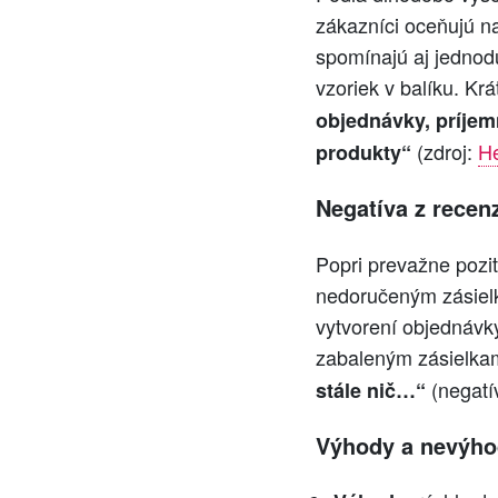
zákazníci oceňujú n
spomínajú aj jednod
vzoriek v balíku. Kr
objednávky, príje
(zdroj:
H
produkty“
Negatíva z recenz
Popri prevažne poz
nedoručeným zásielk
vytvorení objednávk
zabaleným zásielkam,
(negatí
stále nič…“
Výhody a nevýh