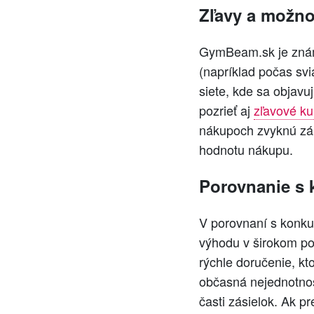
Zľavy a možno
GymBeam.sk je znám
(napríklad počas svi
siete, kde sa objav
pozrieť aj
zľavové k
nákupoch zvyknú zák
hodnotu nákupu.
Porovnanie s 
V porovnaní s konku
výhodu v širokom po
rýchle doručenie, kt
občasná nejednotnosť
časti zásielok. Ak p