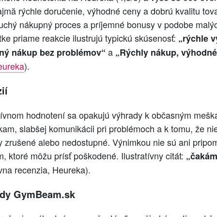
ajmä rýchle doručenie, výhodné ceny a dobrú kvalitu tov
uchý nákupný proces a príjemné bonusy v podobe malýc
átke priame reakcie ilustrujú typickú skúsenosť:
„rýchle 
a
mný nákup bez problémov“
„Rýchly nákup, výhodné
eureka
).
ií
itívnom hodnotení sa opakujú výhrady k občasným mešk
am, slabšej komunikácii pri problémoch a k tomu, že ni
y zrušené alebo nedostupné. Výnimkou nie sú ani pripom
 ktoré môžu prísť poškodené. Ilustratívny citát:
„čakám 
vna recenzia, Heureka).
ody GymBeam.sk