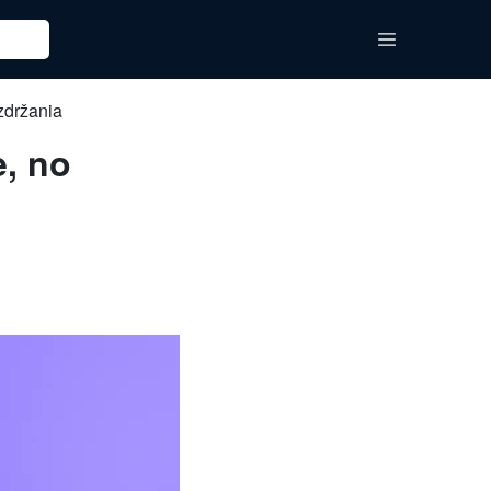
zdržania
, no