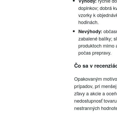
rýchle do
Výhody:
doplnkov; dobrá kv
vzorky k objednáv
hodinách.
občasn
Nevýhody:
zabalené balíky; s
produktoch mimo ak
počas prepravy.
Čo sa v recenziá
Opakovaným motívom
prípadov, pri menšej
zľavy a akcie a oceň
nedostupnosť tovaru 
nestranných hodnote