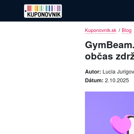
Kuponovnik.sk
/
Blog
GymBeam.s
občas zdr
Lucia Jurigo
Autor:
2.10.2025
Dátum: