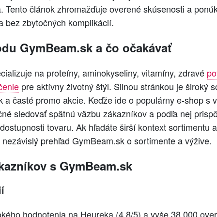
. Tento článok zhromažďuje overené skúsenosti a ponúka
 bez zbytočných komplikácií.
odu GymBeam.sk a čo očakávať
alizuje na proteíny, aminokyseliny, vitamíny, zdravé
po
čenie
pre aktívny životný štýl. Silnou stránkou je široký s
k a časté promo akcie. Keďže ide o populárny e‑shop s
očné sledovať spätnú väzbu zákazníkov a podľa nej prisp
 dostupnosti tovaru. Ak hľadáte širší kontext sortimentu a
 nezávislý prehľad GymBeam.sk o sortimente a výžive.
ákazníkov s GymBeam.sk
í
kého hodnotenia na Heureka (4,8/5) a vyše 38 000 ove