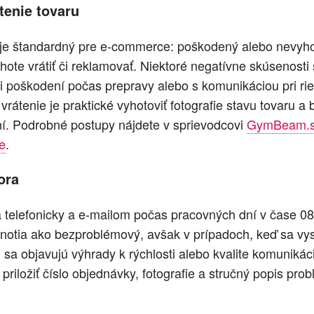
tenie tovaru
e štandardný pre e‑commerce: poškodený alebo nevyhov
ote vrátiť či reklamovať. Niektoré negatívne skúsenosti 
 poškodení počas prepravy alebo s komunikáciou pri rie
rátenie je praktické vyhotoviť fotografie stavu tovaru a 
ní. Podrobné postupy nájdete v sprievodcovi
GymBeam.sk
e
.
ora
 telefonicky a e‑mailom počas pracovných dní v čase 0
notia ako bezproblémový, avšak v prípadoch, keď sa vys
 sa objavujú výhrady k rýchlosti alebo kvalite komuniká
riložiť číslo objednávky, fotografie a stručný popis prob