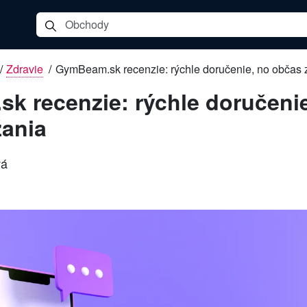
/
Zdravie
/
GymBeam.sk recenzie: rýchle doručenie, no občas 
k recenzie: rýchle doručenie
žania
vá