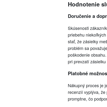
Hodnotenie s
Doručenie a dop
Skúsenosti zákazníko
priebehu niekoľkých 
stať, že zásielky me
problém sa považuje 
poškodenie obsahu. T
pri prevzatí zásielk
Platobné možnos
Nákupný proces je je
recenzií vyplýva, že
promptne, čo podporu