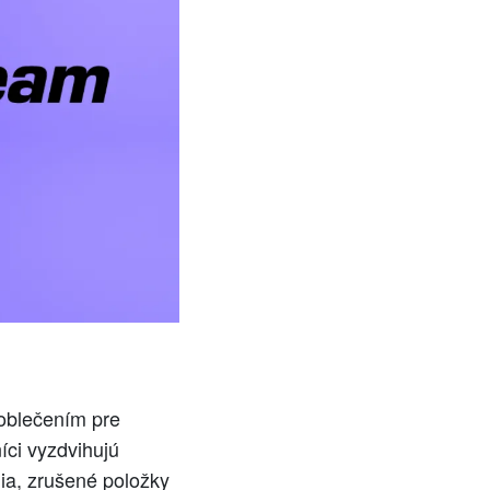
oblečením pre
íci vyzdvihujú
nia, zrušené položky