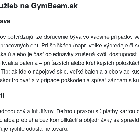
lužieb na GymBeam.sk
rava
v potvrdzujú, že doručenie býva vo väčšine prípadov ve
pracovných dní. Pri špičkách (napr. veľké výpredaje či 
škajú alebo je časť objednávky zrušená kvôli dostupnosti.
kvalita balenia – pri ťažších alebo krehkejších položkác
ip: ak ide o nápojové sklo, veľké balenia alebo viac-kus
u skontrolovať a v prípade poškodenia spísať záznam s ku
ti
dnoduchý a intuitívny. Bežnou praxou sú platby kartou o
 platba prebieha bez komplikácií a objednávky sa spravid
je rýchle odoslanie tovaru.