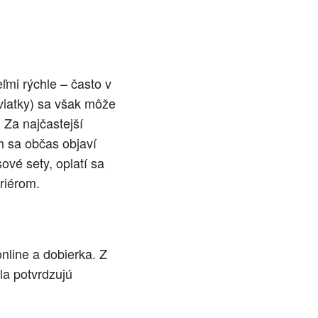
ľmi rýchle – často v
sviatky) sa však môže
 Za najčastejší
h sa občas objaví
ové sety, oplatí sa
riérom.
nline a dobierka. Z
la potvrdzujú