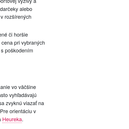
ortovej výživy a
 darčeky alebo
v rozšírených
né či horšie
a cena pri vybraných
ti s poškodením
anie vo väčšine
asto vyhľadávajú
sa zvyknú viazať na
Pre orientáciu v
a
Heureka
.