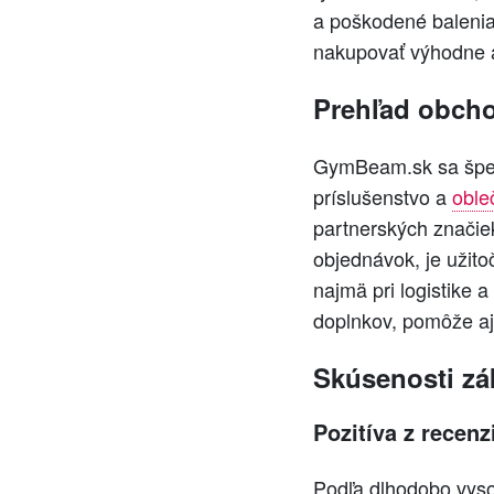
a poškodené balenia
nakupovať výhodne a
Prehľad obch
GymBeam.sk sa špeci
príslušenstvo a
oble
partnerských značie
objednávok, je užit
najmä pri logistike a
doplnkov, pomôže aj
Skúsenosti z
Pozitíva z recenzi
Podľa dlhodobo vyso