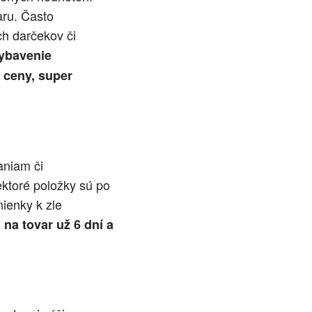
aru. Často
h darčekov či
vybavenie
 ceny, super
aniam či
ektoré položky sú po
ienky k zle
na tovar už 6 dní a