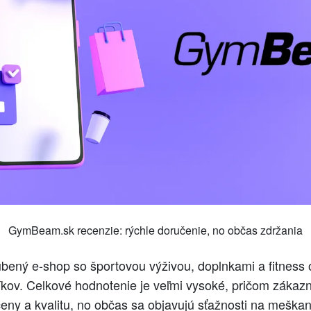
GymBeam.sk recenzie: rýchle doručenie, no občas zdržania
ený e‑shop so športovou výživou, doplnkami a fitness 
kov. Celkové hodnotenie je veľmi vysoké, pričom zákazn
ceny a kvalitu, no občas sa objavujú sťažnosti na meška