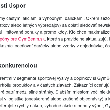
sti úspor
y častými akciami a výhodnými balíčkami. Okrem sezó
atkov alebo letných výpredajov) sa oplatí sledovať newsle
ujú limitované ponuky a promo kódy. Kto chce maximalizo
upóny pre GymBeam.sk
, ktoré sa pravidelne aktualizujú.
azníci oceňovať darčeky alebo vzorky v objednávke, čo 
konkurenciou
rentmi v segmente športovej výživy a doplnkov si Gym
rtfóliu produktov a v častých zľavách. Zákazníci oceňuj
oré patrí medzi silné stránky. Slabším miestom voči nie
 v logistike (oneskorené alebo zrušené objednávky) a kv
referujete rýchly nákup, výhodné akcie a bohatý výber,