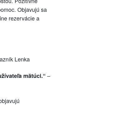
sťou. Pozitívne
 pomoc. Objavujú sa
ine rezervácie a
azník Lenka
–
žívateľa mätúci.“
objavujú