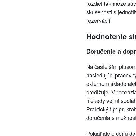
rozdiel tak môže sú
skúsenosti s jednotl
rezervácií.
Hodnotenie sl
Doručenie a dop
Najčastejším plusom
nasledujúci pracovn
externom sklade ale
predlžuje. V recenzi
niekedy veľmi spoľa
Praktický tip: pri k
doručenia s možnosťo
Pokiaľ ide o cenu d