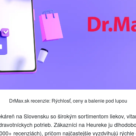
DrMax.sk recenzie: Rýchlosť, ceny a balenie pod lupou
ekáreň na Slovensku so širokým sortimentom liekov, vit
ravotníckych potrieb. Zákazníci na Heureke ju dlhodobo
 000+ recenziách), pričom najčastejšie vyzdvihujú rýchl