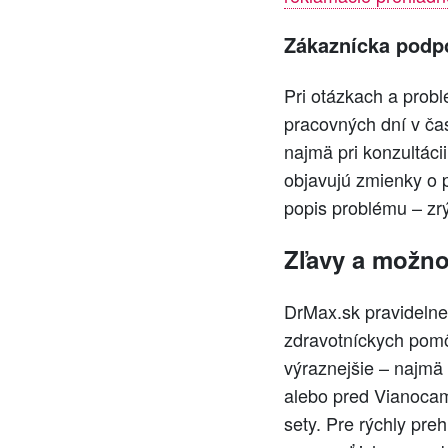
Zákaznícka podp
Pri otázkach a probl
pracovných dní v ča
najmä pri konzultác
objavujú zmienky o p
popis problému – zrýc
Zľavy a možno
DrMax.sk pravidelne
zdravotníckych pom
výraznejšie – najmä
alebo pred Vianocami
sety. Pre rýchly preh