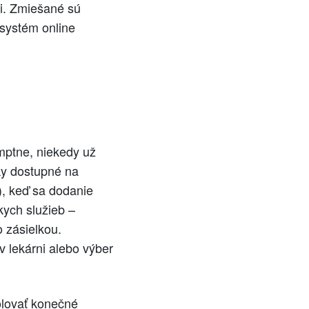
mi. Zmiešané sú
 systém online
mptne, niekedy už
ky dostupné na
, keď sa dodanie
kych služieb –
 zásielkou.
v lekárni alebo výber
olovať konečné