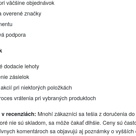
pri väčšine objednávok
 a overené značky
mentu
vá podpora
k
 dodacie lehoty
nie zásielok
kcií pri niektorých položkách
roces vrátenia pri vybraných produktoch
Mnohí zákazníci sa tešia z doručenia do
 v recenziách:
ktoré nie sú skladom, sa môže čakať dlhšie. Ceny sú čas
ívnych komentároch sa objavujú aj poznámky o vyšších