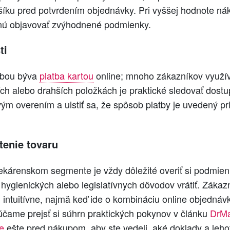
šíku pred potvrdením objednávky. Pri vyššej hodnote n
knú objavovať zvýhodnené podmienky.
ti
ľbou býva
platba kartou
online; mnoho zákazníkov využíva
ejších alebo drahších položkách je praktické sledovať dos
ým overením a uistiť sa, že spôsob platby je uvedený p
tenie tovaru
 lekárenskom segmente je vždy dôležité overiť si podmien
hygienických alebo legislatívnych dôvodov vrátiť. Zákaz
 intuitívne, najmä keď ide o kombináciu online objedná
účame prejsť si súhrn praktických pokynov v článku
DrMa
e
ešte pred nákupom, aby ste vedeli, aké doklady a lehoty