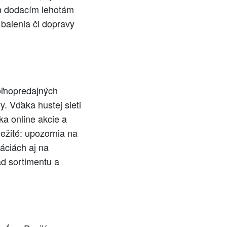
ím dodacím lehotám
 balenia či dopravy
oľnopredajných
. Vďaka hustej sieti
ka online akcie a
ežité: upozornia na
áciách aj na
ľad sortimentu a