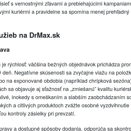
visieť s vernostnými zľavami a prebiehajúcimi kampania
ivými kuriérmi a pravidelne sa spomína menej prehľadný
užieb na DrMax.sk
rava
 je rýchlosť: väčšina bežných objednávok prichádza pro
ý deň. Negatívne skúsenosti sa zvyčajne viažu na polož
bo na exponované obdobia (napríklad chrípková sezóna)
ách sa objavuje aj sťažnosť na „zmiešanú” kvalitu kuriérs
hlivé, inokedy s omeškaním a slabším zaobchádzaním so
rehkých a citlivých produktoch zvážte osobné vyzdvihnutie 
u kontroly zásielky pri prevzatí.
opravy a dostupné spôsoby dodania, odporúča sa skontr