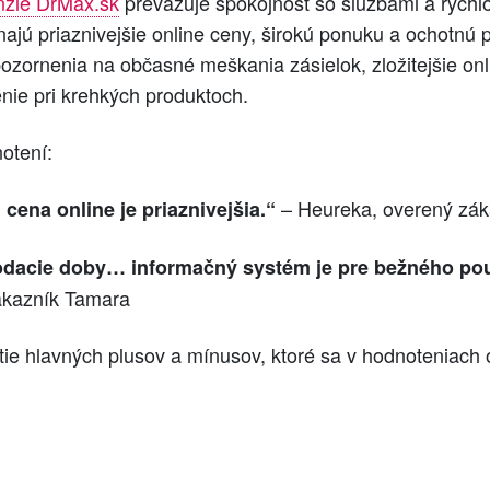
nzie DrMax.sk
prevažuje spokojnosť so službami a rýchlo
najú priaznivejšie online ceny, širokú ponuku a ochotnú
ozornenia na občasné meškania zásielok, zložitejšie onl
nie pri krehkých produktoch.
notení:
– Heureka, overený zák
cena online je priaznivejšia.“
dodacie doby… informačný systém je pre bežného pou
ákazník Tamara
tie hlavných plusov a mínusov, ktoré sa v hodnoteniach 