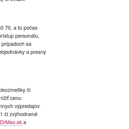
60 70, a to počas
rístup personálu,
h prípadoch sa
o objednávky a presný
okozmetiky či
ížiť cenu
ónnych výpredajov
+1 či zvýhodnené
 DrMax.sk
a