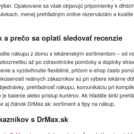
 výber. Opakovane sa však objavujú pripomienky k dlhš
návkach, menej prehľadným online rezerváciám a kvalite
 a prečo sa oplatí sledovať recenzie
odlie nákupu z domu s lekárenským sortimentom – od v
okozmetiku až po zdravotnícke pomôcky a doplnky stravy
nie a vyzdvihnutie flexibilné, pričom e‑shop často ponú
Skúsenosti reálnych zákazníkov sú pri výbere lekárne dôl
objednávky, prehľadnosť nákupu, komunikáciu pri komplik
o je balenie alebo prístup kuriérov. Ak hľadáte širší preh
 aj článok DrMax.sk: sortiment a tipy na nákup.
kazníkov s DrMax.sk