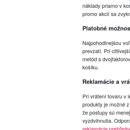
náklady priamo v ko
promo akcií sa zvy
Platobné možnos
Najpohodlnejšou vo
prevzatí. Pri citliv
metód s dvojfaktorov
košíku.
Reklamácie a vrá
Pri vrátení tovaru v
produkty je možné z 
že postupy sú menej
vyzdvihnutia. Odpor
reklamácie prehľadn