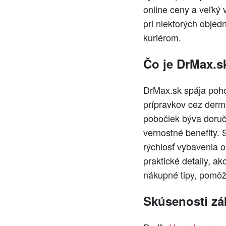
online ceny a veľký
pri niektorých objed
kuriérom.
Čo je DrMax.sk
DrMax.sk spája poh
prípravkov cez derm
pobočiek býva doruče
vernostné benefity. 
rýchlosť vybavenia 
praktické detaily, ak
nákupné tipy, pomôže
Skúsenosti zá