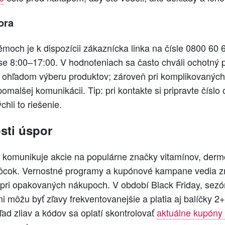
ora
émoch je k dispozícii zákaznícka linka na čísle 0800 60 
se 8:00–17:00. V hodnoteniach sa často chváli ochotný p
ii ohľadom výberu produktov; zároveň pri komplikovanýc
omalšej komunikácii. Tip: pri kontakte si pripravte čísl
hli to riešenie.
sti úspor
 komunikuje akcie na populárne značky vitamínov, derm
ôcok. Vernostné programy a kupónové kampane vedia zn
 pri opakovaných nákupoch. V období Black Friday, sez
 môžu byť zľavy frekventovanejšie a platia aj balíčky 2
ľad zliav a kódov sa oplatí skontrolovať
aktuálne kupóny