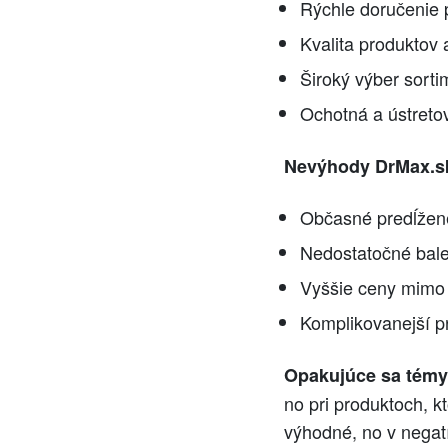
Rýchle doručenie 
Kvalita produktov
Široký výber sorti
Ochotná a ústreto
Nevýhody DrMax.s
Občasné predĺžené
Nedostatočné bale
Vyššie ceny mimo a
Komplikovanejší p
Opakujúce sa témy
no pri produktoch, 
výhodné, no v negat