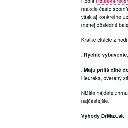
Podľa
Heureka rece
reakcie často spomí
však aj konkrétne up
menej dôsledné bale
Krátke citácie z hod
„Rýchle vybavenie, 
„Majú príliš dlhé 
Heureka, overený z
Nižšie nájdete zhrnu
najčastejšie.
Výhody DrMax.sk