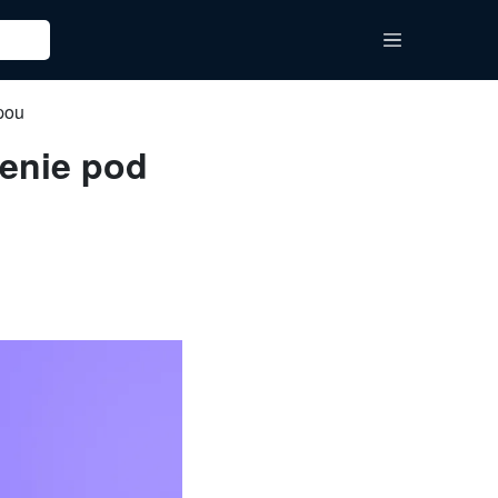
pou
lenie pod