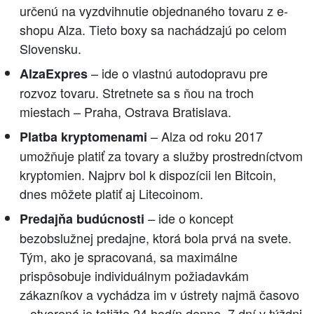
určenú na vyzdvihnutie objednaného tovaru z e-
shopu Alza. Tieto boxy sa nachádzajú po celom
Slovensku.
– ide o vlastnú autodopravu pre
AlzaExpres
rozvoz tovaru. Stretnete sa s ňou na troch
miestach – Praha, Ostrava Bratislava.
– Alza od roku 2017
Platba kryptomenami
umožňuje platiť za tovary a služby prostredníctvom
kryptomien. Najprv bol k dispozícii len Bitcoin,
dnes môžete platiť aj Litecoinom.
ide o koncept
Predajňa budúcnosti
–
bezobslužnej predajne, ktorá bola prvá na svete.
Tým, ako je spracovaná, sa maximálne
prispôsobuje individuálnym požiadavkám
zákazníkov a vychádza im v ústrety najmä časovo
– otvorená je totižto 24 hodín denne, 7 dní v týždni,