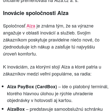
oficiálne premenovala na Alza.cz a. s.
Inovácie spoločnosti Alza
Spoločnosť
Alza
je známa tým, že sa výrazne
angažuje v oblasti inovácií a služieb. Svojim
zákazníkom poskytuje pravidelne niečo nové, čo
zjednodušuje ich nákup a zaisťuje tú najvyššiu
úroveň komfortu.
K inováciám, za ktorými stojí Alza a ktoré patria u
zákazníkov medzi veľmi populárne, sa radia:
– ide o platobný terminál,
Alza PayBox (CardBox)
ktorého hlavnou úlohou je rýchle uhradenie
objednávky v hotovosti aj kartou.
– predstavuje samoobslužnú schránku
AlzaBox