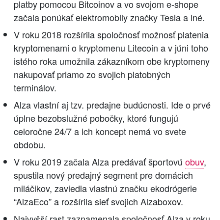
platby pomocou Bitcoinov a vo svojom e-shope
začala ponúkať elektromobily značky Tesla a iné.
V roku 2018 rozšírila spoločnosť možnosť platenia
kryptomenami o kryptomenu Litecoin a v júni toho
istého roka umožnila zákazníkom obe kryptomeny
nakupovať priamo zo svojich platobných
terminálov.
Alza vlastní aj tzv. predajne budúcnosti. Ide o prvé
úplne bezobslužné pobočky, ktoré fungujú
celoročne 24/7 a ich koncept nemá vo svete
obdobu.
V roku 2019 začala Alza predávať športovú
obuv
,
spustila nový predajný segment pre domácich
miláčikov, zaviedla vlastnú značku ekodrógerie
“AlzaEco” a rozšírila sieť svojich Alzaboxov.
Najvyšší rast zaznamenala spoločnosť Alza v roku