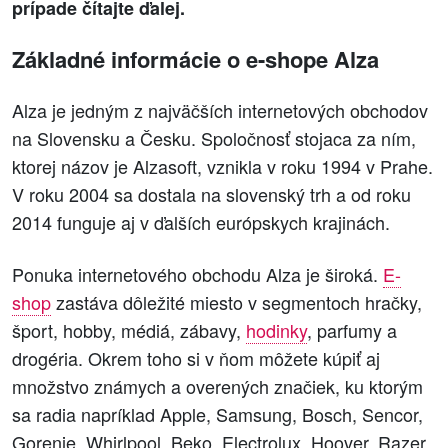
prípade čítajte ďalej.
Základné informácie o e-shope Alza
Alza je jedným z najväčších internetových obchodov
na Slovensku a Česku. Spoločnosť stojaca za ním,
ktorej názov je Alzasoft, vznikla v roku 1994 v Prahe.
V roku 2004 sa dostala na slovenský trh a od roku
2014 funguje aj v ďalších európskych krajinách.
Ponuka internetového obchodu Alza je široká.
E-
shop
zastáva dôležité miesto v segmentoch hračky,
šport, hobby, médiá, zábavy,
hodinky
, parfumy a
drogéria. Okrem toho si v ňom môžete kúpiť aj
množstvo známych a overených značiek, ku ktorým
sa radia napríklad Apple, Samsung, Bosch, Sencor,
Gorenje, Whirlpool, Beko, Electrolux, Hoover, Razer,