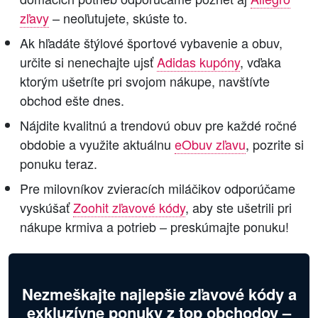
zľavy
– neoľutujete, skúste to.
Ak hľadáte štýlové športové vybavenie a obuv,
určite si nenechajte ujsť
Adidas kupóny
, vďaka
ktorým ušetríte pri svojom nákupe, navštívte
obchod ešte dnes.
Nájdite kvalitnú a trendovú obuv pre každé ročné
obdobie a využite aktuálnu
eObuv zľavu
, pozrite si
ponuku teraz.
Pre milovníkov zvieracích miláčikov odporúčame
vyskúšať
Zoohit zľavové kódy
, aby ste ušetrili pri
nákupe krmiva a potrieb – preskúmajte ponuku!
Nezmeškajte najlepšie zľavové kódy a
exkluzívne ponuky z top obchodov –