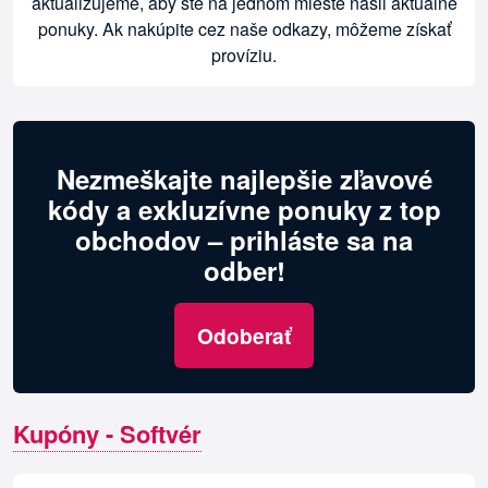
aktualizujeme, aby ste na jednom mieste našli aktuálne
ponuky. Ak nakúpite cez naše odkazy, môžeme získať
províziu.
Nezmeškajte najlepšie zľavové
kódy a exkluzívne ponuky z top
obchodov – prihláste sa na
odber!
Odoberať
Kupóny - Softvér