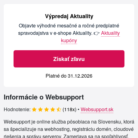
Výpredaj Aktuality
Objavte výhodné mesačné a ročné predplatné
spravodajstva v e-shope Aktuality. 👉
Aktuality
kupóny
Získať zľavu
Platné do 31.12.2026
Informácie o Websupport
Hodnotenie:
(
118
x)
•
Websupport.sk
Websupport je online služba pôsobiaca na Slovensku, ktorá
sa špecializuje na webhosting, registráciu domén, cloudové
riešenia a správu serverov. Zameriava sa na spoľahlivosť,