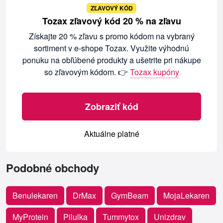
ZĽAVOVÝ KÓD
Tozax zľavový kód 20 % na zľavu
Získajte 20 % zľavu s promo kódom na vybraný
sortiment v e-shope Tozax. Využite výhodnú
ponuku na obľúbené produkty a ušetrite pri nákupe
so zľavovým kódom. 👉
Tozax kupóny
Zobraziť kód
Aktuálne platné
Podobné obchody
Benulekaren
DrMax
GymBeam
MojaLekaren
MyProtein
Pilulka
Tummytox
Unizdrav