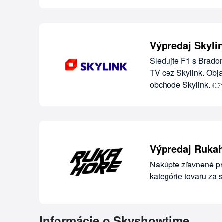
Výpredaj Skyli
Sledujte F1 s Brado
TV cez Skylink. Obja
obchode Skylink. 
Výpredaj Ruka
Nakúpte zľavnené p
kategórie tovaru za 
Informácie o Skyshowtime