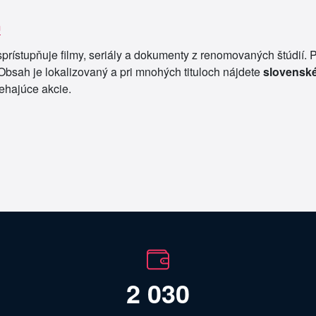
m
sprístupňuje filmy, seriály a dokumenty z renomovaných štúdií.
Obsah je lokalizovaný a pri mnohých tituloch nájdete
slovenské
ehajúce akcie.
2 030