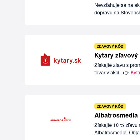
Nevzťahuje sa na akc
dopravu na Slovens
ZĽAVOVÝ KÓD
Kytary zľavový
Získajte zľavu s pr
tovar v akcii. 👉
Kyt
ZĽAVOVÝ KÓD
Albatrosmedia 
Získajte 10 % zľavu 
Albatrosmedia. Objav