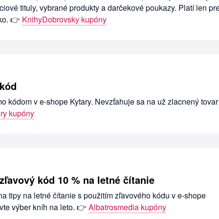
iové tituly, vybrané produkty a darčekové poukazy. Platí len pr
ko. 👉
KnihyDobrovsky kupóny
 kód
omo kódom v e-shope Kytary. Nevzťahuje sa na už zlacnený tovar
ary kupóny
zľavový kód 10 % na letné čítanie
na tipy na letné čítanie s použitím zľavového kódu v e-shope
te výber kníh na leto. 👉
Albatrosmedia kupóny