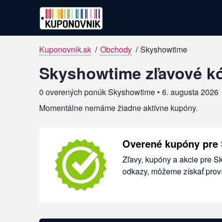
Kuponovnik.sk
/
Obchody
/
Skyshowtime
Overené kupóny pre Skyshowtim
Skyshowtime zľavové kó
0 overených ponúk Skyshowtime •
6. augusta 2026
Momentálne nemáme žiadne aktívne kupóny.
Overené kupóny pre
Zľavy, kupóny a akcie pre S
odkazy, môžeme získať proví