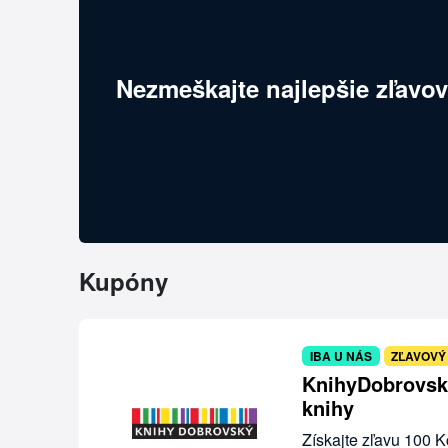
Nezmeškajte najlepšie zľavov
Kupóny
IBA U NÁS
ZĽAVOVÝ
KnihyDobrovsky
knihy
Získajte zľavu 100 