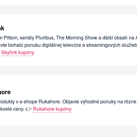
nk
m Pittom, seriály Pluribus, The Morning Show a ďalší obsah na
vte bohatú ponuku digitálnej televízie a streamingových služieb

Skylink kupóny
hore
rodukty v e-shope Rukahore. Objavte výhodné ponuky na rôzne
skvelé ceny. 👉
Rukahore kupóny