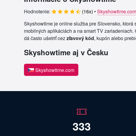
Hodnotenie:
(
16
x)
•
Skyshowtime.co
Skyshowtime je online služba pre Slovensko, ktorá 
mobilných aplikáciách a na smart TV zariadeniach. 
dá často ušetriť cez
zľavový kód
, kupón alebo prebi
Skyshowtime aj v Česku
Skyshowtime.com
333