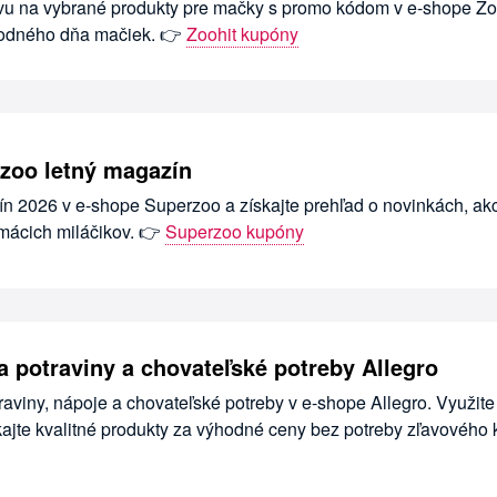
avu na vybrané produkty pre mačky s promo kódom v e-shope Zoo
árodného dňa mačiek. 👉
Zoohit kupóny
zoo letný magazín
ín 2026 v e-shope Superzoo a získajte prehľad o novinkách, ak
omácich miláčikov. 👉
Superzoo kupóny
a potraviny a chovateľské potreby Allegro
raviny, nápoje a chovateľské potreby v e-shope Allegro. Využite
kajte kvalitné produkty za výhodné ceny bez potreby zľavového 