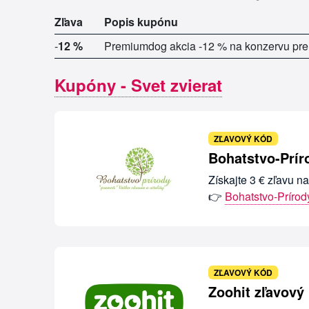
Zľava
Popis kupónu
-
12 %
Premiumdog akcia -12 % na konzervu pre
Kupóny - Svet zvierat
ZĽAVOVÝ KÓD
Bohatstvo-Prír
Získajte 3 € zľavu n
👉
Bohatstvo-Prírod
ZĽAVOVÝ KÓD
Zoohit zľavový