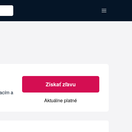
Získať zľavu
acím a
Aktuálne platné