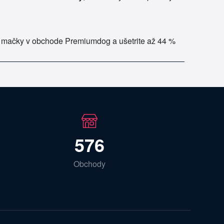
j mačky v obchode Premiumdog a ušetrite až 44 %
576
Obchody