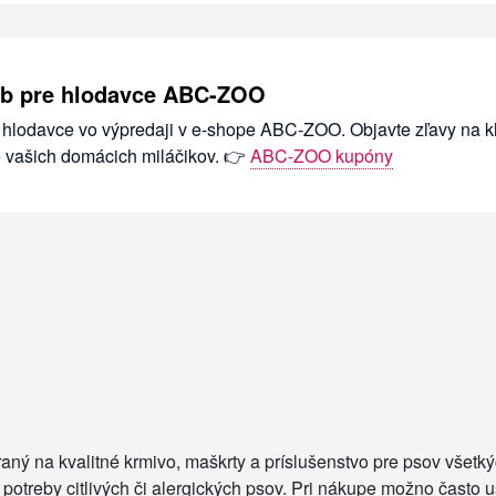
ieb pre hlodavce ABC-ZOO
 hlodavce vo výpredaji v e-shope ABC-ZOO. Objavte zľavy na kl
e vašich domácich miláčikov. 👉
ABC-ZOO kupóny
ý na kvalitné krmivo, maškrty a príslušenstvo pre psov všetký
potreby citlivých či alergických psov. Pri nákupe možno často u