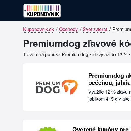
Kuponovnik.sk
/
Obchody
/
Svet zvierat
/
Premium
Overené kupóny pre Premiumdo
Premiumdog zľavové kód
1 overená ponuka Premiumdog • zľavy až do 12 % 
Premiumdog akc
pečeňou, jahňa
Využite 12 % zľavu 
jablkom 415 g v akc
Overené kupóny pre