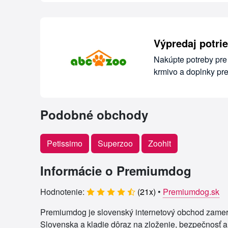
Výpredaj potr
Nakúpte potreby pre
krmivo a doplnky pr
Podobné obchody
Petissimo
Superzoo
Zoohit
Informácie o Premiumdog
Hodnotenie:
(
21
x)
•
Premiumdog.sk
Premiumdog je slovenský internetový obchod zameran
Slovenska a kladie dôraz na zloženie, bezpečnosť a 