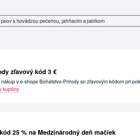
 psov s hovädzou pečeňou, jahňacím a jablkom
ody zľavový kód 3 €
a nákup v e-shope Bohatstvo-Prírody so zľavovým kódom pri pok
y kupóny
 kód 25 % na Medzinárodný deň mačiek