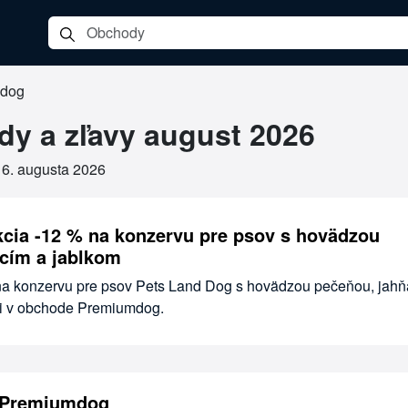
dog
g
y a zľavy august 2026
•
6. augusta 2026
ia -12 % na konzervu pre psov s hovädzou
cím a jablkom
na konzervu pre psov Pets Land Dog s hovädzou pečeňou, jahň
ii v obchode Premiumdog.
 Premiumdog