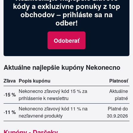
kódy a exkluzívne ponuky z top
obchodov – prihláste sa na
odber!
Odoberať
Aktuálne najlepšie kupóny Nekonecno
Zľava
Popis kupónu
Platnosť
Nekonecno zľavový kód 15 % za
Aktuálne
-
15 %
prihlásenie k newslettru
platné
Nekonecno zľavový kód 11 % na
Platné do
-
11 %
nezľavnené produkty
30.9.2026
Kupóny - Darčeky