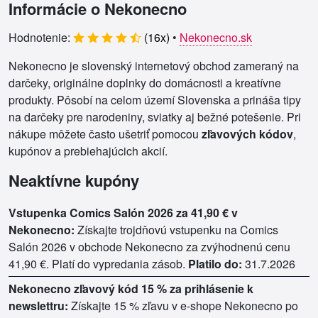
Informácie o Nekonecno
Hodnotenie:
(
16
x)
•
Nekonecno.sk
Nekonecno je slovenský internetový obchod zameraný na
darčeky, originálne doplnky do domácnosti a kreatívne
produkty. Pôsobí na celom území Slovenska a prináša tipy
na darčeky pre narodeniny, sviatky aj bežné potešenie. Pri
nákupe môžete často ušetriť pomocou
zľavových kódov
,
kupónov a prebiehajúcich akcií.
Neaktívne kupóny
Vstupenka Comics Salón 2026 za 41,90 € v
Nekonecno:
Získajte trojdňovú vstupenku na Comics
Salón 2026 v obchode Nekonecno za zvýhodnenú cenu
41,90 €. Platí do vypredania zásob.
Platilo do:
31.7.2026
Nekonecno zľavový kód 15 % za prihlásenie k
newslettru:
Získajte 15 % zľavu v e-shope Nekonecno po