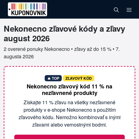
Nekonecno zľavové kódy a zľavy
Overené kupóny pre Nekonecno
august 2026
2 overené ponuky Nekonecno • zľavy až do 15 % •
7.
augusta 2026
🔥 TOP
ZĽAVOVÝ KÓD
Nekonecno zľavový kód 11 % na
nezľavnené produkty
Získajte 11 % zľavu na všetky nezľavnené
produkty v e-shope Nekonecno s použitím
zľavového kódu. Nemožno kombinovať s inými
zľavami alebo vernostnými bodmi.