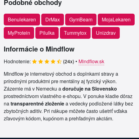
Podobné obchody
Benulekaren
DrMax
GymBeam
MojaLekaren
MyProtein
Pilulka
Tummytox
Unizdrav
Informácie o Mindflow
Hodnotenie:
(
24
x)
•
Mindflow.sk
Mindflow je internetový obchod s doplnkami stravy a
prírodnými produktmi pre mentálny aj fyzický výkon.
Zázemie má v Nemecku a
doručuje na Slovensko
prostredníctvom vlastného e-shopu. V ponuke kladie dôraz
na
transparentné zloženie
a vedecky podložené látky bez
zbytočných aditív. Pri nákupe môžete často ušetriť vďaka
zľavovým kódom, kupónom a prehľadným akciám.