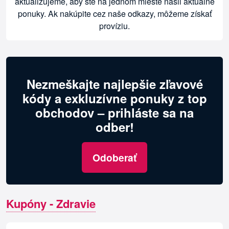
aktualizujeme, aby ste na jednom mieste našli aktuálne
ponuky. Ak nakúpite cez naše odkazy, môžeme získať
províziu.
Nezmeškajte najlepšie zľavové
kódy a exkluzívne ponuky z top
obchodov – prihláste sa na
odber!
Odoberať
Kupóny - Zdravie