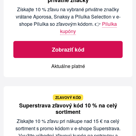
privátne značky
Získajte 10 % zľavu na vybrané privátne značky
vrátane Aporosa, Snaksy a Pilulka Selection v e-
shope Pilulka so zľavovým kódom. 👉
Pilulka
kupóny
Zobraziť kód
Aktuálne platné
ZĽAVOVÝ KÓD
Superstrava zľavový kód 10 % na celý
sortiment
Získajte 10 % zľavu pri nákupe nad 15 € na celý
sortiment s promo kódom v e-shope Superstrava.
Využite výhodný zľavový kupón na potraviny a