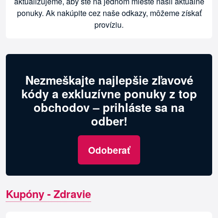
aktualizujeme, aby ste na jednom mieste našli aktuálne
ponuky. Ak nakúpite cez naše odkazy, môžeme získať
províziu.
Nezmeškajte najlepšie zľavové
kódy a exkluzívne ponuky z top
obchodov – prihláste sa na
odber!
Odoberať
Kupóny - Zdravie