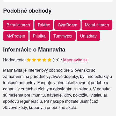
Podobné obchody
Benulekaren
DrMax
GymBeam
MojaLekaren
MyProtein
Pilulka
Tummytox
Unizdrav
Informácie o Mannavita
Hodnotenie:
(
1
x)
•
Mannavita.sk
Mannavita je internetový obchod pre Slovensko so
zameraním na prírodné výživové doplnky, bylinné extrakty a
funkčné potraviny. Funguje v plne lokalizovanej podobe s
cenami v eurách a rýchlym odoslaním zo skladu. V ponuke
sú riešenia pre imunitu, trávenie, kĺby, pokožku, vitalitu aj
športovú regeneráciu. Pri nákupe môžete ušetriť cez
zľavové kódy, kupóny a priebežné akcie.