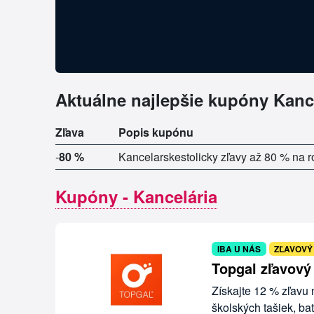
Aktuálne najlepšie kupóny Kanc
Zľava
Popis kupónu
-
80 %
Kancelarskestolicky zľavy až 80 % na r
Kupóny - Kancelária
IBA U NÁS
ZĽAVOVÝ
Topgal zľavový
Získajte 12 % zľavu
školských tašiek, ba