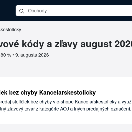
kestolicky
tolicky
vové kódy a zľavy august 202
o 80 % •
9. augusta 2026
čiek bez chyby Kancelarskestolicky
edaj stoličiek bez chyby v e-shope Kancelarskestolicky a využ
itný zľavový tovar z kategórie AOJ a iných predajných označení.