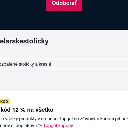
Odoberať
elarskestolicky
ozbalené stoličky a kreslá
 KÓD
 kód 12 % na všetko
 na všetky produkty v e-shope Topgal so zľavovým kódom pri n
tohov či doplnkov. 👉
Topgal kupóny