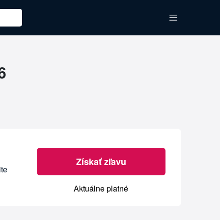
6
Získať zľavu
ite
Aktuálne platné