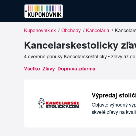
Kuponovnik.sk
/
Obchody
/
Kancelária
/
Kancelars
Overené kupóny pre Kancelarskes
Kancelarskestolicky zľa
4 overené ponuky Kancelarskestolicky • zľavy až d
Všetko
Zľavy
Doprava zdarma
Výpredaj stoli
Objavte výhodný výpr
skvelé zľavy na kval