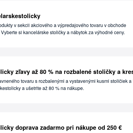
larskestolicky
odukty v sekcii akciového a výpredajového tovaru v obchode
 Vyberte si kancelárske stoličky a nábytok za výhodné ceny.
icky zľavy až 80 % na rozbalené stoličky a kre
avneného tovaru s rozbalenými a vystavenými kusmi stoličiek a 
estolicky a ušetrite až 80 % na nákupe.
licky doprava zadarmo pri nákupe od 250 €