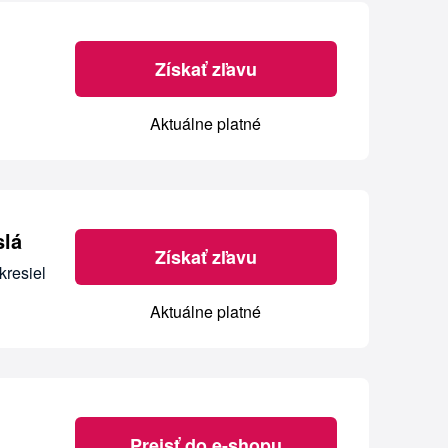
Získať zľavu
Aktuálne platné
slá
Získať zľavu
kresiel
Aktuálne platné
Prejsť do e-shopu