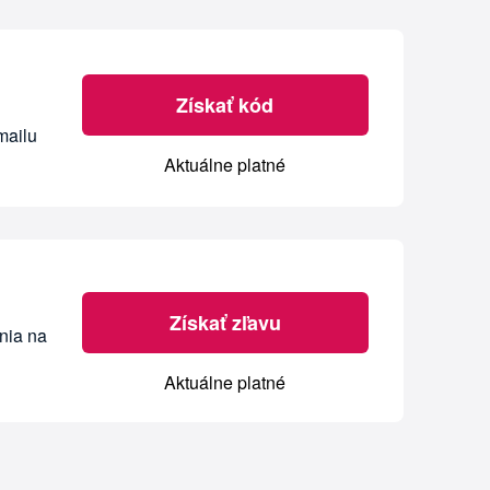
Získať kód
mailu
Aktuálne platné
Získať zľavu
nia na
Aktuálne platné