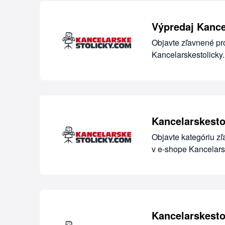
Výpredaj Kance
Objavte zľavnené pr
Kancelarskestolicky.
Kancelarskestol
Objavte kategóriu zľ
v e-shope Kancelarsk
Kancelarskesto