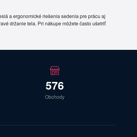
reslá a ergonomické riešenia sedenia pre prácu aj
avé držanie tela. Pri nákupe môžete často ušetriť
576
Obchody