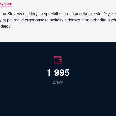
cky.com
 na Slovensku, ktorý sa špecializuje na kancelárske stoličky, k
 aj pokročilé ergonomické stoličky s dôrazom na pohodlie a zdr
edajov.
1 995
Zľavy