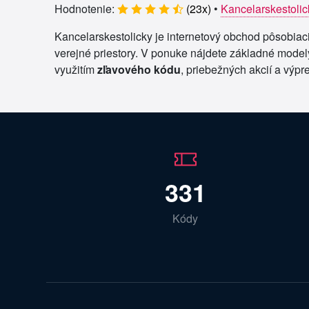
Hodnotenie:
(
23
x)
•
Kancelarskestoli
Kancelarskestolicky je internetový obchod pôsobiaci
verejné priestory. V ponuke nájdete základné modely
využitím
zľavového kódu
, priebežných akcií a výpr
331
Kódy