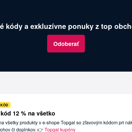
é kódy a exkluzívne ponuky z top obch
Odoberať
 KÓD
 kód 12 % na všetko
 na všetky produkty v e-shope Topgal so zľavovým kódom pri n
tohov či doplnkov. 👉
Topgal kupóny