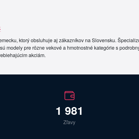
k
mecku, ktorý obsluhuje aj zákazníkov na Slovensku. Špecializu
 sú modely pre rôzne vekové a hmotnostné kategórie s podrobný
rebiehajúcim akciám.
1 981
Zľavy