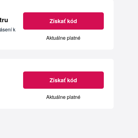
tru
Získať kód
ásení k
Aktuálne platné
Získať kód
Aktuálne platné