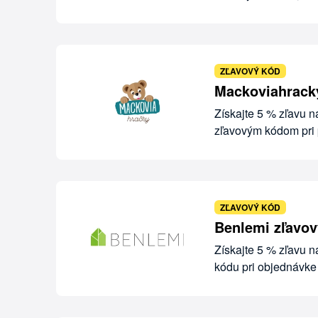
ZĽAVOVÝ KÓD
Mackoviahracky
Získajte 5 % zľavu 
zľavovým kódom pri 
ZĽAVOVÝ KÓD
Benlemi zľavov
Získajte 5 % zľavu 
kódu pri objednávk