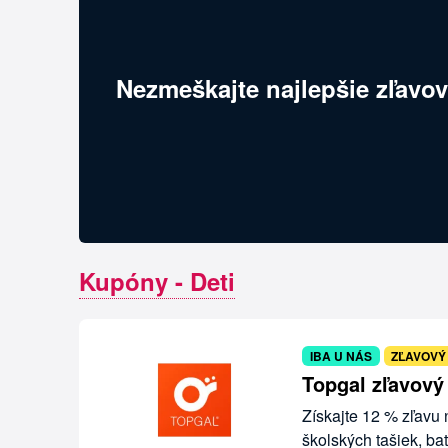
Nezmeškajte najlepšie zľavov
Kupóny - Deti
IBA U NÁS
ZĽAVOVÝ
Topgal zľavový
Získajte 12 % zľavu
školských tašiek, ba