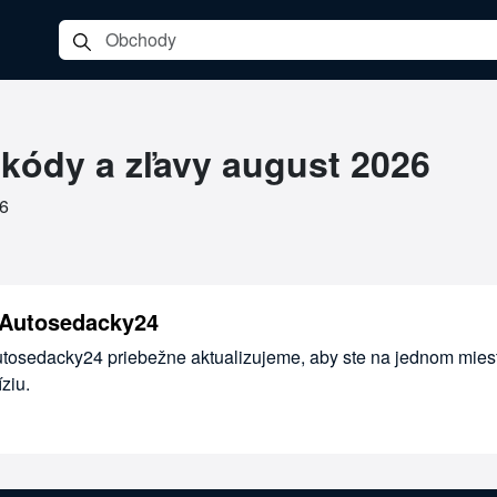
y24
kódy a zľavy august 2026
26
 Autosedacky24
utosedacky24 priebežne aktualizujeme, aby ste na jednom miest
ziu.