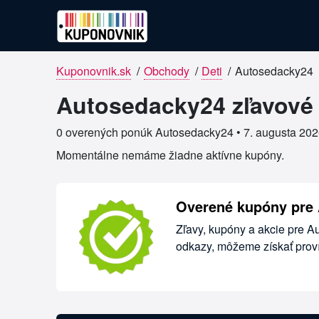
Kuponovnik.sk
/
Obchody
/
Deti
/
Autosedacky24
Overené kupóny pre Autosedack
Autosedacky24 zľavové 
0 overených ponúk Autosedacky24 •
7. augusta 20
Momentálne nemáme žiadne aktívne kupóny.
Overené kupóny pre
Zľavy, kupóny a akcie pre A
odkazy, môžeme získať proví