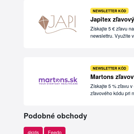
NEWSLETTER KÓD
Japitex zľavový
Získajte 5 € zľavu n
newslettru. Využite
NEWSLETTER KÓD
Martons zľavov
Získajte 5 % zľavu v
zľavového kódu pri
Podobné obchody
4kids
Feedo