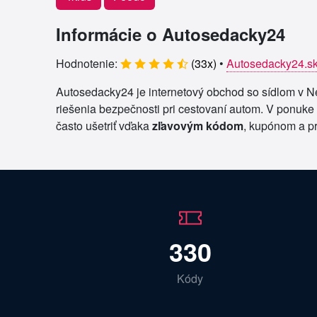
Informácie o Autosedacky24
Hodnotenie:
(
33
x)
•
Autosedacky24.s
Autosedacky24 je internetový obchod so sídlom v Ne
riešenia bezpečnosti pri cestovaní autom. V ponuke
často ušetriť vďaka
zľavovým kódom
, kupónom a p
330
Kódy