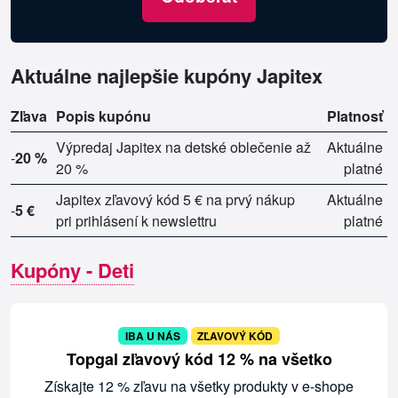
Aktuálne najlepšie kupóny Japitex
Zľava
Popis kupónu
Platnosť
Výpredaj Japitex na detské oblečenie až
Aktuálne
-
20 %
20 %
platné
Japitex zľavový kód 5 € na prvý nákup
Aktuálne
-
5 €
pri prihlásení k newslettru
platné
Kupóny - Deti
IBA U NÁS
ZĽAVOVÝ KÓD
Topgal zľavový kód 12 % na všetko
Získajte 12 % zľavu na všetky produkty v e-shope