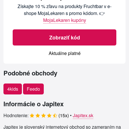
Získajte 10 % zľavu na produkty Fruchtbar v e-
shope MojaLekaren s promo kódom. 👉
MojaLekaren kupóny
Zobraziť kód
Aktuálne platné
Podobné obchody
4kids
Feedo
Informácie o Japitex
Hodnotenie:
(
15
x)
•
Japitex.sk
Japitex je slovenský internetový obchod so zameraním na