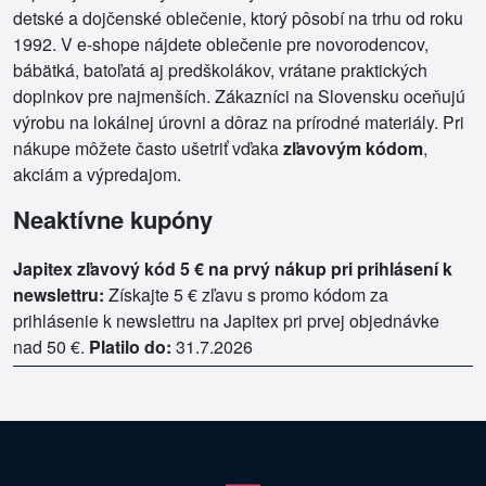
detské a dojčenské oblečenie, ktorý pôsobí na trhu od roku
1992. V e-shope nájdete oblečenie pre novorodencov,
bábätká, batoľatá aj predškolákov, vrátane praktických
doplnkov pre najmenších. Zákazníci na Slovensku oceňujú
výrobu na lokálnej úrovni a dôraz na prírodné materiály. Pri
nákupe môžete často ušetriť vďaka
zľavovým kódom
,
akciám a výpredajom.
Neaktívne kupóny
Japitex zľavový kód 5 € na prvý nákup pri prihlásení k
newslettru:
Získajte 5 € zľavu s promo kódom za
prihlásenie k newslettru na Japitex pri prvej objednávke
nad 50 €.
Platilo do:
31.7.2026