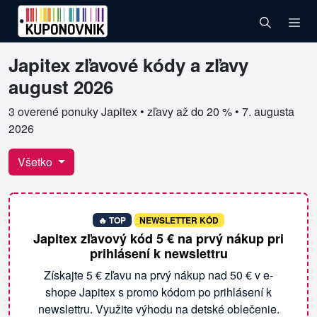
Japitex zľavové kódy a zľavy
Overené kupóny pre Japitex
august 2026
3 overené ponuky Japitex • zľavy až do 20 % •
7. augusta
2026
Všetko
🔥 TOP
NEWSLETTER KÓD
Japitex zľavový kód 5 € na prvý nákup pri
prihlásení k newslettru
Získajte 5 € zľavu na prvý nákup nad 50 € v e-
shope Japitex s promo kódom po prihlásení k
newslettru. Využite výhodu na detské oblečenie.