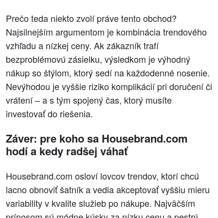
Prečo teda niekto zvolí práve tento obchod?
Najsilnejším argumentom je kombinácia trendového
vzhľadu a nízkej ceny. Ak zákazník trafí
bezproblémovú zásielku, výsledkom je výhodný
nákup so štýlom, ktorý sedí na každodenné nosenie.
Nevýhodou je vyššie riziko komplikácií pri doručení či
vrátení – a s tým spojený čas, ktorý musíte
investovať do riešenia.
Záver: pre koho sa Housebrand.com
hodí a kedy radšej váhať
Housebrand.com osloví lovcov trendov, ktorí chcú
lacno obnoviť šatník a vedia akceptovať vyššiu mieru
variability v kvalite služieb po nákupe. Najväčším
prínosom sú módne kúsky za nízku cenu a pestrý