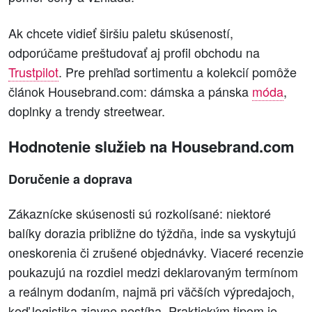
Ak chcete vidieť širšiu paletu skúseností,
odporúčame preštudovať aj profil obchodu na
Trustpilot
. Pre prehľad sortimentu a kolekcií pomôže
článok Housebrand.com: dámska a pánska
móda
,
doplnky a trendy streetwear.
Hodnotenie služieb na Housebrand.com
Doručenie a doprava
Zákaznícke skúsenosti sú rozkolísané: niektoré
balíky dorazia približne do týždňa, inde sa vyskytujú
oneskorenia či zrušené objednávky. Viaceré recenzie
poukazujú na rozdiel medzi deklarovaným termínom
a reálnym dodaním, najmä pri väčších výpredajoch,
keď logistika zjavne nestíha. Praktickým tipom je