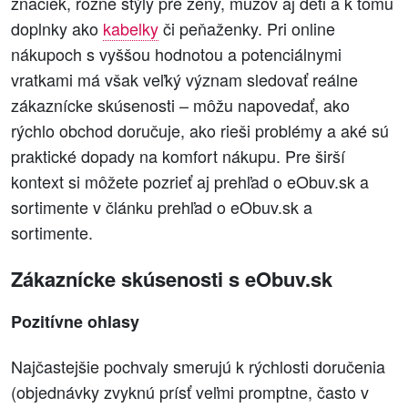
značiek, rôzne štýly pre ženy, mužov aj deti a k tomu
doplnky ako
kabelky
či peňaženky. Pri online
nákupoch s vyššou hodnotou a potenciálnymi
vratkami má však veľký význam sledovať reálne
zákaznícke skúsenosti – môžu napovedať, ako
rýchlo obchod doručuje, ako rieši problémy a aké sú
praktické dopady na komfort nákupu. Pre širší
kontext si môžete pozrieť aj prehľad o eObuv.sk a
sortimente v článku prehľad o eObuv.sk a
sortimente.
Zákaznícke skúsenosti s eObuv.sk
Pozitívne ohlasy
Najčastejšie pochvaly smerujú k rýchlosti doručenia
(objednávky zvyknú prísť veľmi promptne, často v