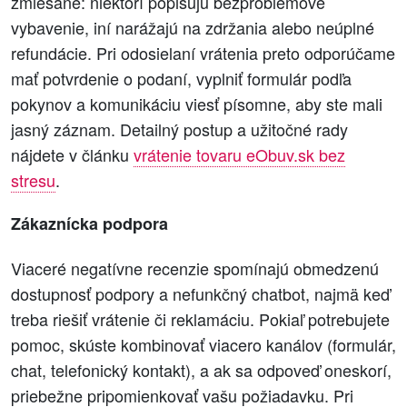
zmiešané: niektorí popisujú bezproblémové
vybavenie, iní narážajú na zdržania alebo neúplné
refundácie. Pri odosielaní vrátenia preto odporúčame
mať potvrdenie o podaní, vyplniť formulár podľa
pokynov a komunikáciu viesť písomne, aby ste mali
jasný záznam. Detailný postup a užitočné rady
nájdete v článku
vrátenie tovaru eObuv.sk bez
stresu
.
Zákaznícka podpora
Viaceré negatívne recenzie spomínajú obmedzenú
dostupnosť podpory a nefunkčný chatbot, najmä keď
treba riešiť vrátenie či reklamáciu. Pokiaľ potrebujete
pomoc, skúste kombinovať viacero kanálov (formulár,
chat, telefonický kontakt), a ak sa odpoveď oneskorí,
priebežne pripomienkovať vašu požiadavku. Pri