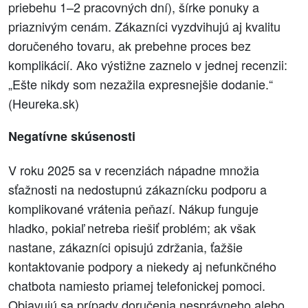
priebehu 1–2 pracovných dní), šírke ponuky a
priaznivým cenám. Zákazníci vyzdvihujú aj kvalitu
doručeného tovaru, ak prebehne proces bez
komplikácií. Ako výstižne zaznelo v jednej recenzii:
„Ešte nikdy som nezažila expresnejšie dodanie.“
(Heureka.sk)
Negatívne skúsenosti
V roku 2025 sa v recenziách nápadne množia
sťažnosti na nedostupnú zákaznícku podporu a
komplikované vrátenia peňazí. Nákup funguje
hladko, pokiaľ netreba riešiť problém; ak však
nastane, zákazníci opisujú zdržania, ťažšie
kontaktovanie podpory a niekedy aj nefunkčného
chatbota namiesto priamej telefonickej pomoci.
Objavujú sa prípady doručenia nesprávneho alebo