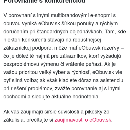
V porovnaní s inými multibrandovými e‑shopmi s
obuvou vyniká eObuv.sk šírkou ponuky a rýchlym
doručením pri štandardných objednávkach. Tam, kde
niektorí konkurenti stavajú na robustnejšej
zákazníckej podpore, môže mať eObuv.sk rezervy –
čo je dôležité najmä pre zákazníkov, ktorí vyžadujú
bezproblémovú výmenu či vrátenie peňazí. Ak je
vašou prioritou veľký výber a rýchlosť, eObuv.sk vie
byť silná voľba; ak však kladiete dôraz na asistenciu
pri riešení problémov, zvážte porovnanie aj s inými
obchodmi a sledujte aktuálne hodnotenia.
Ak vás zaujímajú širšie súvislosti a pikošky zo
zákulisia, prečítajte si
zaujímavosti o eObuv.sk
.