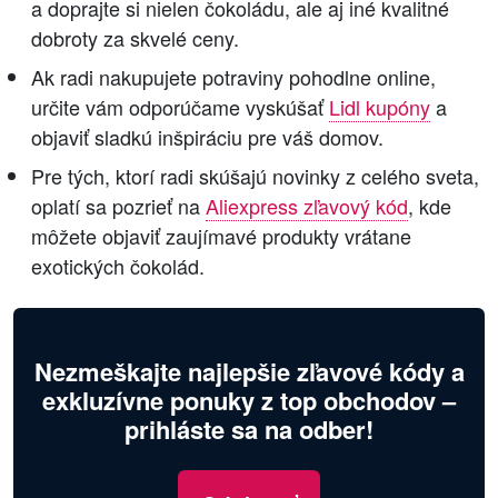
a doprajte si nielen čokoládu, ale aj iné kvalitné
dobroty za skvelé ceny.
Ak radi nakupujete potraviny pohodlne online,
určite vám odporúčame vyskúšať
Lidl kupóny
a
objaviť sladkú inšpiráciu pre váš domov.
Pre tých, ktorí radi skúšajú novinky z celého sveta,
oplatí sa pozrieť na
Aliexpress zľavový kód
, kde
môžete objaviť zaujímavé produkty vrátane
exotických čokolád.
Nezmeškajte najlepšie zľavové kódy a
exkluzívne ponuky z top obchodov –
prihláste sa na odber!