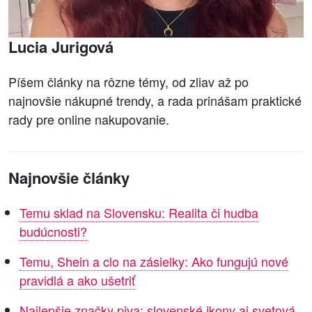
Lucia Jurigová
Píšem články na rôzne témy, od zliav až po
najnovšie nákupné trendy, a rada prinášam praktické
rady pre online nakupovanie.
Najnovšie články
Temu sklad na Slovensku: Realita či hudba
budúcnosti?
Temu, Shein a clo na zásielky: Ako fungujú nové
pravidlá a ako ušetriť
Najlepšie značky piva: slovenské ikony aj svetová