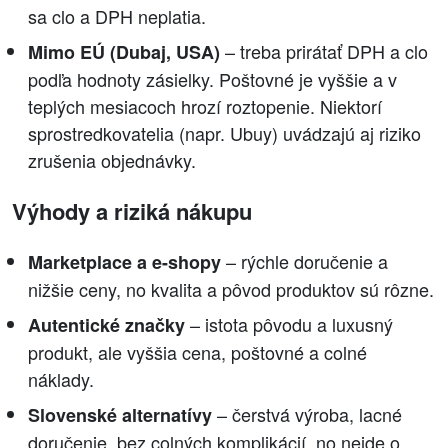
sa clo a DPH neplatia.
– treba prirátať DPH a clo
Mimo EÚ (Dubaj, USA)
podľa hodnoty zásielky. Poštovné je vyššie a v
teplých mesiacoch hrozí roztopenie. Niektorí
sprostredkovatelia (napr. Ubuy) uvádzajú aj riziko
zrušenia objednávky.
Výhody a riziká nákupu
– rýchle doručenie a
Marketplace a e-shopy
nižšie ceny, no kvalita a pôvod produktov sú rôzne.
– istota pôvodu a luxusný
Autentické značky
produkt, ale vyššia cena, poštovné a colné
náklady.
– čerstvá výroba, lacné
Slovenské alternatívy
doručenie, bez colných komplikácií, no nejde o