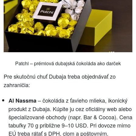
Patchi – prémiová dubajská čokoláda ako darček
Pre skutočnú chuť Dubaja treba objednávať zo
zahraničia:
– čokoláda z ťavieho mlieka, ikonický
Al Nassma
produkt z Dubaja. Kúpite ju cez oficiálny web alebo
špecializované obchody (napr. Bar & Cocoa). Cena
tabuľky 70 g približne 9–10 USD. Pri dovoze mimo
EÚ treba rátať s DPH, clom a poštovným.