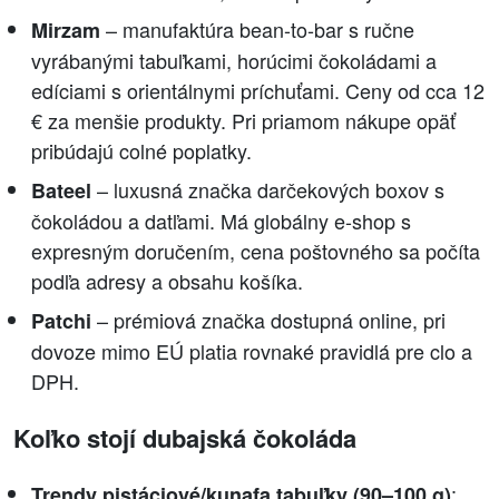
– manufaktúra bean-to-bar s ručne
Mirzam
vyrábanými tabuľkami, horúcimi čokoládami a
edíciami s orientálnymi príchuťami. Ceny od cca 12
€ za menšie produkty. Pri priamom nákupe opäť
pribúdajú colné poplatky.
– luxusná značka darčekových boxov s
Bateel
čokoládou a datľami. Má globálny e-shop s
expresným doručením, cena poštovného sa počíta
podľa adresy a obsahu košíka.
– prémiová značka dostupná online, pri
Patchi
dovoze mimo EÚ platia rovnaké pravidlá pre clo a
DPH.
Koľko stojí dubajská čokoláda
:
Trendy pistáciové/kunafa tabuľky (90–100 g)