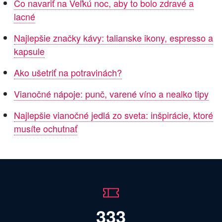
Čo navariť na Veľkú noc, aby to bolo zdravé a
lacné
Najlepšie značky kávy: talianske ikony, espresso a
kapsule
Ako ušetriť na potravinách?
Vianočné nápoje: punč, varené víno a nealko tipy
Najlepšie vianočné jedlá zo sveta: inšpirácie, ktoré
musíte ochutnať
333