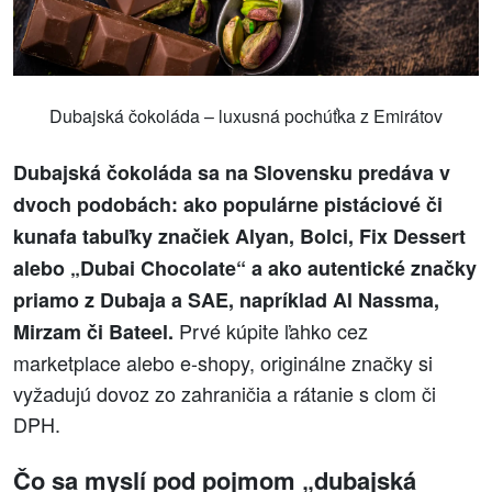
Dubajská čokoláda – luxusná pochúťka z Emirátov
Dubajská čokoláda sa na Slovensku predáva v
dvoch podobách: ako populárne pistáciové či
kunafa tabuľky značiek Alyan, Bolci, Fix Dessert
alebo „Dubai Chocolate“ a ako autentické značky
priamo z Dubaja a SAE, napríklad Al Nassma,
Prvé kúpite ľahko cez
Mirzam či Bateel.
marketplace alebo e-shopy, originálne značky si
vyžadujú dovoz zo zahraničia a rátanie s clom či
DPH.
Čo sa myslí pod pojmom „dubajská