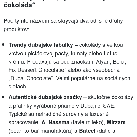
čokoláda“
Pod týmto názvom sa skrývajú dva odlišné druhy
produktov:
– čokolády s veľkou
Trendy dubajské tabuľky
vrstvou pistáciovej pasty, kunafy alebo Lotus
krému. Predávajú sa pod značkami Alyan, Bolci,
Fix Dessert Chocolatier alebo ako všeobecná
„Dubai Chocolate“. Veľmi populárne na sociálnych
sieťach.
– skutočné čokolády
Autentické dubajské značky
a pralinky vyrábané priamo v Dubaji či SAE.
Typické sú netradičné suroviny a luxusné
spracovanie:
(ťavie mlieko),
Al Nassma
Mirzam
(bean-to-bar manufaktúra) a
(datle a
Bateel