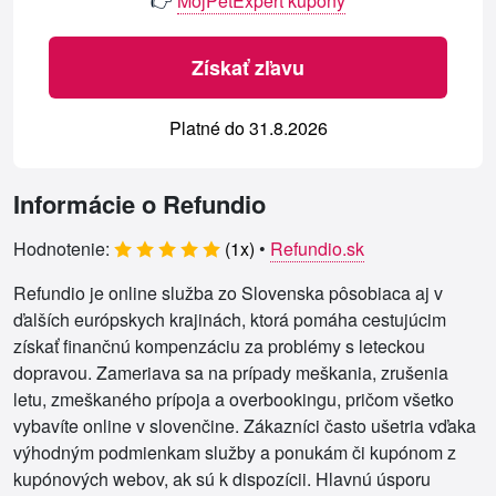
👉
MojPetExpert kupóny
Získať zľavu
Platné do 31.8.2026
Informácie o Refundio
Hodnotenie:
(
1
x)
•
Refundio.sk
Refundio je online služba zo Slovenska pôsobiaca aj v
ďalších európskych krajinách, ktorá pomáha cestujúcim
získať finančnú kompenzáciu za problémy s leteckou
dopravou. Zameriava sa na prípady meškania, zrušenia
letu, zmeškaného prípoja a overbookingu, pričom všetko
vybavíte online v slovenčine. Zákazníci často ušetria vďaka
výhodným podmienkam služby a ponukám či kupónom z
kupónových webov, ak sú k dispozícii. Hlavnú úsporu