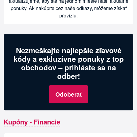
aktualizujeme, aby ste na jednom mieste našli aktuálne
ponuky. Ak nakúpite cez naše odkazy, môžeme získať
províziu.
Nezmeškajte najlepšie zľavové
kódy a exkluzívne ponuky z top
obchodov – prihláste sa na
odber!
Odoberať
Kupóny - Financie