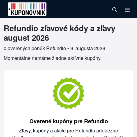
Refundio zľavové kódy a zľavy
Overené kupóny pre Refundio
august 2026
0 overených ponúk Refundio •
9. augusta 2026
Momentálne nemáme žiadne aktívne kupóny.
Overené kupóny pre Refundio
Zľavy, kupóny a akcie pre Refundio priebežne