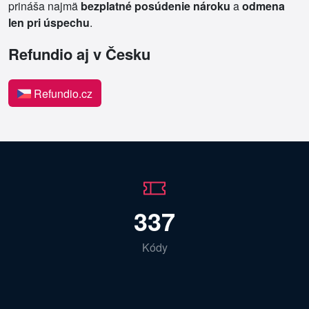
prináša najmä
bezplatné posúdenie nároku
a
odmena
len pri úspechu
.
Refundio aj v Česku
Refundio.cz
337
Kódy