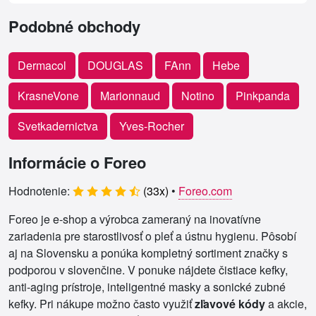
Podobné obchody
Dermacol
DOUGLAS
FAnn
Hebe
KrasneVone
Marionnaud
Notino
Pinkpanda
Svetkadernictva
Yves-Rocher
Informácie o Foreo
Hodnotenie:
(
33
x)
•
Foreo.com
Foreo je e-shop a výrobca zameraný na inovatívne
zariadenia pre starostlivosť o pleť a ústnu hygienu. Pôsobí
aj na Slovensku a ponúka kompletný sortiment značky s
podporou v slovenčine. V ponuke nájdete čistiace kefky,
anti-aging prístroje, inteligentné masky a sonické zubné
kefky. Pri nákupe možno často využiť
zľavové kódy
a akcie,