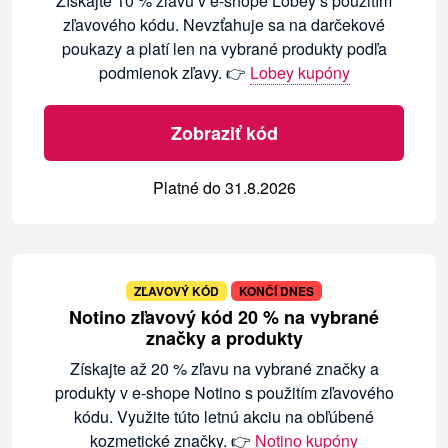
Získajte 10 % zľavu v e-shope Lobey s použitím
zľavového kódu. Nevzťahuje sa na darčekové
poukazy a platí len na vybrané produkty podľa
podmienok zľavy. 👉
Lobey kupóny
Zobraziť kód
Platné do 31.8.2026
ZĽAVOVÝ KÓD
KONČÍ DNES
Notino zľavový kód 20 % na vybrané
značky a produkty
Získajte až 20 % zľavu na vybrané značky a
produkty v e-shope Notino s použitím zľavového
kódu. Využite túto letnú akciu na obľúbené
kozmetické značky. 👉
Notino kupóny