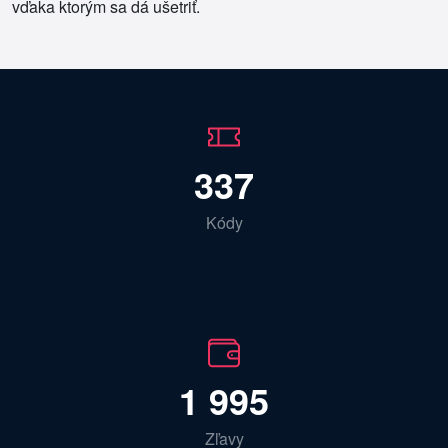
vďaka ktorým sa dá ušetriť.
337
Kódy
1 995
Zľavy