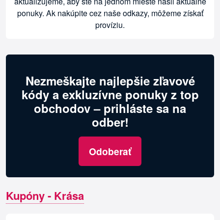
aktualizujeme, aby ste na jednom mieste našli aktuálne
ponuky. Ak nakúpite cez naše odkazy, môžeme získať
províziu.
Nezmeškajte najlepšie zľavové
kódy a exkluzívne ponuky z top
obchodov – prihláste sa na
odber!
Odoberať
Kupóny - Krása