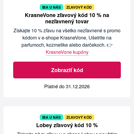
IBA U NÁS
ZĽAVOVÝ KÓD
KrasneVone zľavový kód 10 % na
nezľavnený tovar
Získajte 10 % zľavu na všetko nezľavnené s promo
kódom v e-shope KrasneVone. Ušetrite na
parfumoch, kozmetike alebo darčekoch. 👉
KrasneVone kupóny
Zobraziť kód
Platné do 31.12.2026
IBA U NÁS
ZĽAVOVÝ KÓD
Lobey zľavový kód 10 %