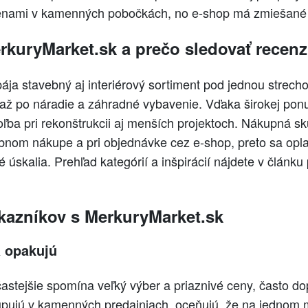
enami v kamenných pobočkách, no e‑shop má zmiešané 
kuryMarket.sk a prečo sledovať recenz
ája stavebný aj interiérový sortiment pod jednou strech
 až po náradie a záhradné vybavenie. Vďaka širokej ponu
ľba pri rekonštrukcii aj menších projektoch. Nákupná 
obnom nákupe a pri objednávke cez e‑shop, preto sa oplat
é úskalia. Prehľad kategórií a inšpirácií nájdete v článku
kazníkov s MerkuryMarket.sk
a opakujú
astejšie spomína veľký výber a priaznivé ceny, často do
kupujú v kamenných predajniach, oceňujú, že na jednom 