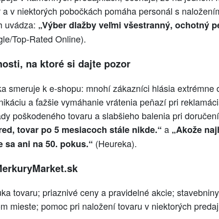
ér a v niektorých pobočkách pomáha personál s naložení
ch uvádza:
„Výber dlažby veľmi všestranný, ochotný 
le/Top‑Rated Online).
sti, na ktoré si dajte pozor
ka smeruje k e‑shopu: mnohí zákazníci hlásia extrémne d
káciu a ťažšie vymáhanie vrátenia peňazí pri reklamáci
ady poškodeného tovaru a slabšieho balenia pri doručení
a
red, tovar po 5 mesiacoch stále nikde.“
„Akože naj
(Heureka).
 sa ani na 50. pokus.“
MerkuryMarket.sk
ka tovaru; priaznivé ceny a pravidelné akcie; stavebniny 
m mieste; pomoc pri naložení tovaru v niektorých predaj