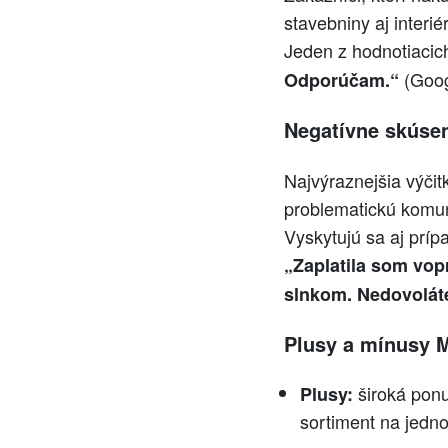
stavebniny aj interi
Jeden z hodnotiaci
(Goog
Odporúčam.“
Negatívne skúseno
Najvýraznejšia výčit
problematickú komuni
Vyskytujú sa aj príp
„Zaplatila som vop
slnkom. Nedovoláte
Plusy a mínusy 
široká ponu
Plusy:
sortiment na jedno