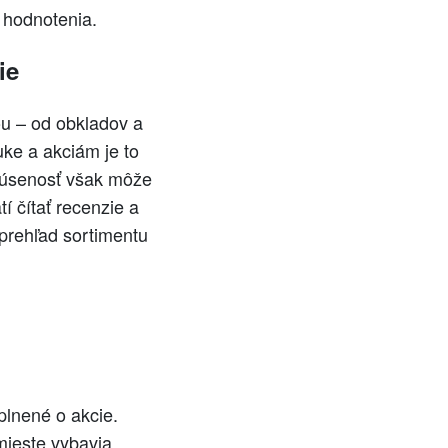
hodnotenia.
ie
ou – od obkladov a
ke a akciám je to
skúsenosť však môže
í čítať recenzie a
 prehľad sortimentu
plnené o akcie.
mieste vybavia