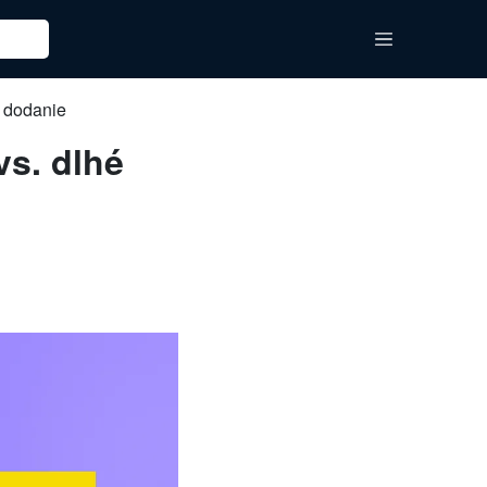
é dodanie
vs. dlhé