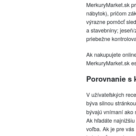
MerkuryMarket.sk pr
nábytok), pričom zá
výrazne pomôcť sled
a stavebniny; jeseň/
priebežne kontrolov
Ak nakupujete online
MerkuryMarket.sk es
Porovnanie s 
V užívateľských rec
býva silnou stránko
bývajú vnímaní ako sp
Ak hľadáte najnižšiu
voľba. Ak je pre vá