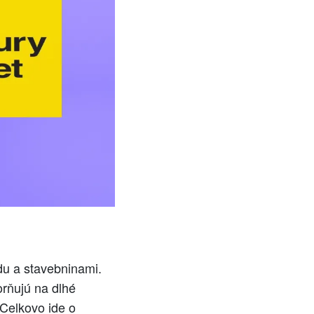
du a stavebninami.
orňujú na dlhé
 Celkovo ide o