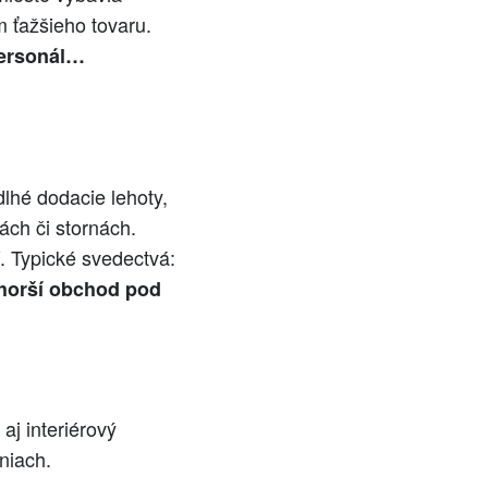
m ťažšieho tovaru.
personál…
lhé dodacie lehoty,
ách či stornách.
. Typické svedectvá:
horší obchod pod
aj interiérový
niach.