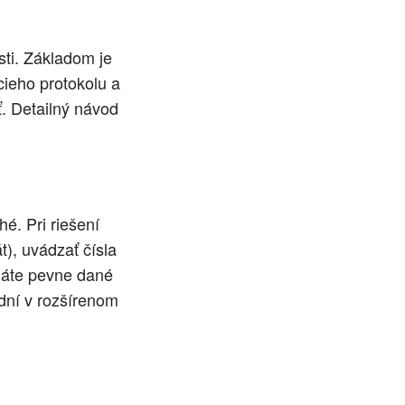
sti. Základom je
cieho protokolu a
. Detailný návod
é. Pri riešení
), uvádzať čísla
máte pevne dané
dní v rozšírenom