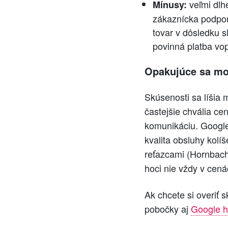
veľmi dlh
Mínusy:
zákaznícka podpor
tovar v dôsledku 
povinná platba vo
Opakujúce sa mot
Skúsenosti sa líšia
častejšie chvália c
komunikáciu. Google
kvalita obsluhy kol
reťazcami (Hornbach,
hoci nie vždy v cená
Ak chcete si overiť 
pobočky aj
Google h