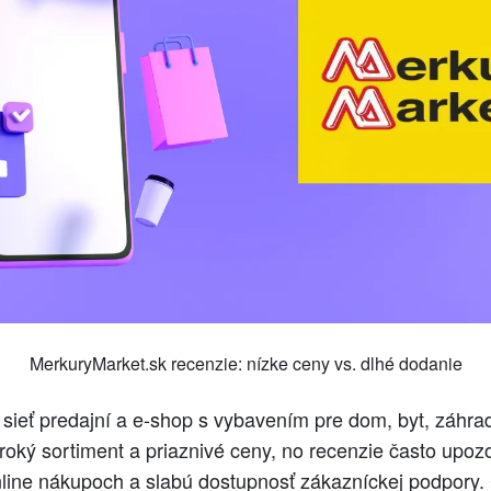
MerkuryMarket.sk recenzie: nízke ceny vs. dlhé dodanie
 sieť predajní a e‑shop s vybavením pre dom, byt, záhra
roký sortiment a priaznivé ceny, no recenzie často upoz
nline nákupoch a slabú dostupnosť zákazníckej podpory.