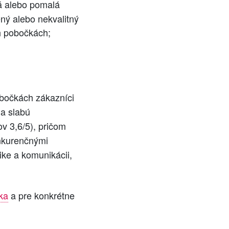
ná alebo pomalá
ný alebo nekvalitný
h pobočkách;
obočkách zákazníci
 a slabú
v 3,6/5), pričom
onkurenčnými
ike a komunikácii,
ka
a pre konkrétne