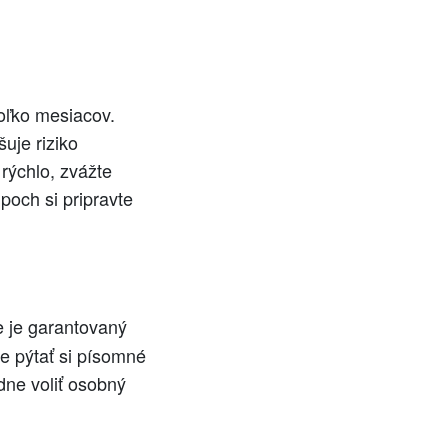
koľko mesiacov.
uje riziko
rýchlo, zvážte
poch si pripravte
e je garantovaný
je pýtať si písomné
dne voliť osobný