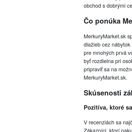
obchod s dobrými c
Čo ponúka Mer
MerkuryMarket.sk sp
dlažieb cez nábytok
pre mnohých prvá vo
byť rozdielna pri os
pripraviť sa na možn
MerkuryMarket.sk.
Skúsenosti zá
Pozitíva, ktoré s
V recenziách sa najč
Zákazníci, ktorí na