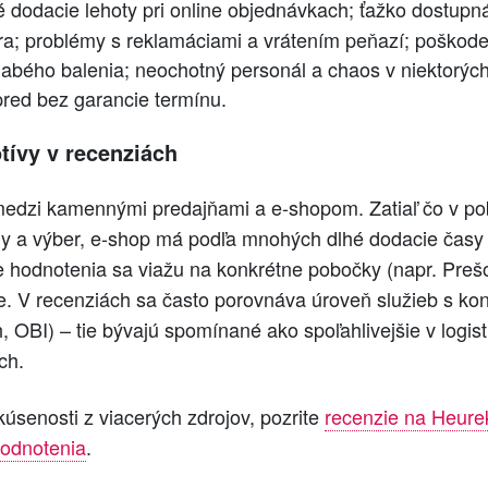
é dodacie lehoty pri online objednávkach; ťažko dostup
a; problémy s reklamáciami a vrátením peňazí; poškode
slabého balenia; neochotný personál a chaos v niektorýc
pred bez garancie termínu.
ívy v recenziách
 medzi kamennými predajňami a e‑shopom. Zatiaľ čo v p
eny a výber, e‑shop má podľa mnohých dlhé dodacie časy
 hodnotenia sa viažu na konkrétne pobočky (napr. Prešo
íše. V recenziách sa často porovnáva úroveň služieb s k
 OBI) – tie bývajú spomínané ako spoľahlivejšie v logist
ch.
skúsenosti z viacerých zdrojov, pozrite
recenzie na Heure
odnotenia
.