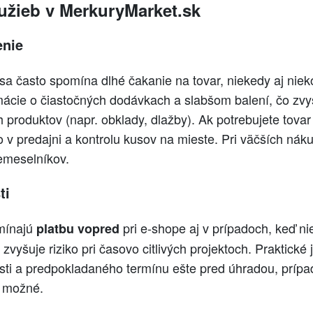
užieb v MerkuryMarket.sk
enie
sa často spomína dlhé čakanie na tovar, niekedy aj nie
mácie o čiastočných dodávkach a slabšom balení, čo zvyš
produktov (napr. obklady, dlažby). Ak potrebujete tovar 
v predajni a kontrolu kusov na mieste. Pri väčších náku
remeselníkov.
ti
mínajú
pri e‑shope aj v prípadoch, keď ni
platbu vopred
zvyšuje riziko pri časovo citlivých projektoch. Praktické 
sti a predpokladaného termínu ešte pred úhradou, prípa
o možné.