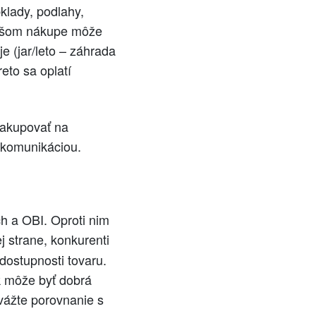
klady, podlahy,
väčšom nákupe môže
 (jar/leto – záhrada
eto sa oplatí
 nakupovať na
 komunikáciou.
h a OBI. Oproti nim
j strane, konkurenti
 dostupnosti tovaru.
sk môže byť dobrá
vážte porovnanie s