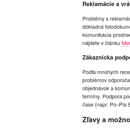
Reklamácie a vrá
Problémy s reklamáci
dôkladná fotodokume
komunikácia prostre
nájdete v článku
Mer
Zákaznícka podp
Podľa mnohých recen
problémov odporúčame
objednávok a komuni
termíny. Podpora po
čase (napr. Po–Pia 8
Zľavy a možno