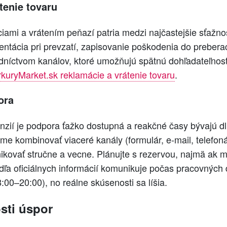
tenie tovaru
ami a vrátením peňazí patria medzi najčastejšie sťažno
ntácia pri prevzatí, zapisovanie poškodenia do prebera
dníctvom kanálov, ktoré umožňujú spätnú dohľadateľnosť
kuryMarket.sk reklamácie a vrátenie tovaru
.
ora
zií je podpora ťažko dostupná a reakčné časy bývajú dlh
 kombinovať viaceré kanály (formulár, e‑mail, telefonát
kovať stručne a vecne. Plánujte s rezervou, najmä ak 
dľa oficiálnych informácií komunikuje počas pracovných 
:00–20:00), no reálne skúsenosti sa líšia.
sti úspor