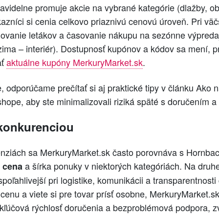
avidelne promuje akcie na vybrané kategórie (dlažby, ob
kazníci si cenia celkovo priaznivú cenovú úroveň. Pri 
ovanie letákov a časovanie nákupu na sezónne výpredaje
zima – interiér). Dostupnosť kupónov a kódov sa mení, pr
ať
aktuálne kupóny MerkuryMarket.sk
.
, odporúčame prečítať si aj praktické tipy v článku Ako
hope, aby ste minimalizovali riziká späté s doručením a
konkurenciou
enziách sa MerkuryMarket.sk často porovnáva s Hornbac
u
a šírka ponuky v niektorých kategóriách. Na druhe
cena
oľahlivejší pri logistike, komunikácii a transparentnosti
 cenu a viete si pre tovar prísť osobne, MerkuryMarket.
s kľúčová rýchlosť doručenia a bezproblémová podpora, z