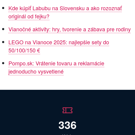
Kde kúpiť Labubu na Slovensku a ako rozoznať
originál od fejku?
Vianočné aktivity: hry, tvorenie a zábava pre rodiny
LEGO na Vianoce 2025: najlepšie sety do
50/100/150 €
Pompo.sk: Vrátenie tovaru a reklamácie
jednoducho vysvetlené
336