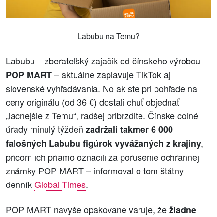
Labubu na Temu?
Labubu – zberateľský zajačik od čínskeho výrobcu
– aktuálne zaplavuje TikTok aj
POP MART
slovenské vyhľadávania. No ak ste pri pohľade na
ceny originálu (od 36 €) dostali chuť objednať
„lacnejšie z Temu“, radšej pribrzdite. Čínske colné
úrady minulý týždeň
zadržali takmer 6 000
,
falošných Labubu figúrok vyvážaných z krajiny
pričom ich priamo označili za porušenie ochrannej
známky POP MART – informoval o tom štátny
denník
Global Times
.
POP MART navyše opakovane varuje, že
žiadne