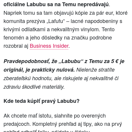
.
oficiálne Labubu sa na Temu nepredávajú
Napriek tomu sa tam objavujú kópie za pár eur, ktoré
komunita prezýva „Lafufu“ – lacné napodobeniny s
krivými odliatkami a nekvalitným vinylom. Tento
fenomén a jeho dôsledky na značku podrobne
rozobral aj
Business Insider
.
Pravdepodobnosť, že „Labubu“ z Temu za 5 € je
originál, je prakticky nulová.
Nielenže stratíte
zberateľskú hodnotu, ale riskujete aj nekvalitné či
zdraviu škodlivé materiály.
Kde teda kúpiť pravý Labubu?
Ak chcete mať istotu, siahnite po overených
predajcoch. Kompletný prehľad aj tipy, ako na prvý
pohľad odhaliť fejky, nájdete v článku