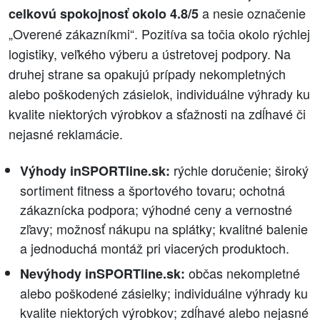
a nesie označenie
celkovú spokojnosť okolo 4.8/5
„Overené zákazníkmi“. Pozitíva sa točia okolo rýchlej
logistiky, veľkého výberu a ústretovej podpory. Na
druhej strane sa opakujú prípady nekompletných
alebo poškodených zásielok, individuálne výhrady ku
kvalite niektorých výrobkov a sťažnosti na zdĺhavé či
nejasné reklamácie.
rýchle doručenie; široký
Výhody inSPORTline.sk:
sortiment fitness a športového tovaru; ochotná
zákaznícka podpora; výhodné ceny a vernostné
zľavy; možnosť nákupu na splátky; kvalitné balenie
a jednoduchá montáž pri viacerých produktoch.
občas nekompletné
Nevýhody inSPORTline.sk:
alebo poškodené zásielky; individuálne výhrady ku
kvalite niektorých výrobkov; zdĺhavé alebo nejasné