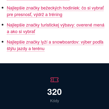
Najlepšie značky bežeckých hodiniek: čo si vybrať
pre presnosť, výdrž a tréning
Najlepšie značky turistickej výbavy: overené mená
a ako si vybrať
Najlepšie značky lyží a snowboardov: výber podľa
štýlu jazdy a terénu
320
Kódy