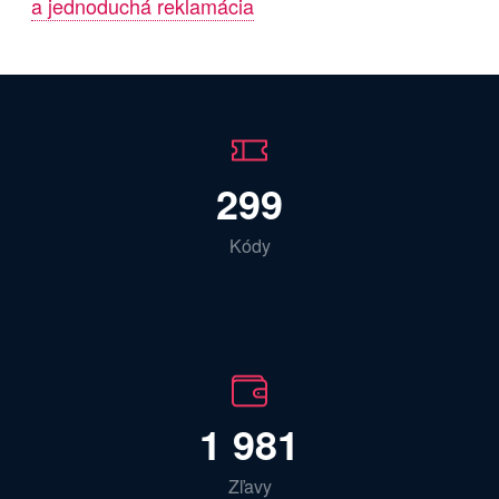
a jednoduchá reklamácia
299
Kódy
1 981
Zľavy