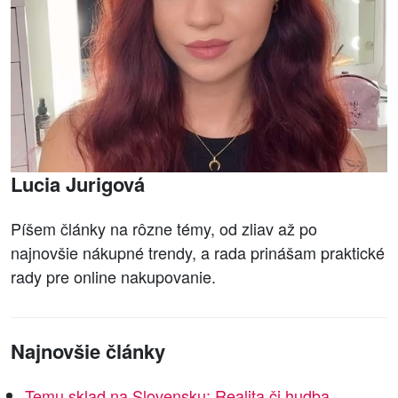
Lucia Jurigová
Píšem články na rôzne témy, od zliav až po
najnovšie nákupné trendy, a rada prinášam praktické
rady pre online nakupovanie.
Najnovšie články
Temu sklad na Slovensku: Realita či hudba