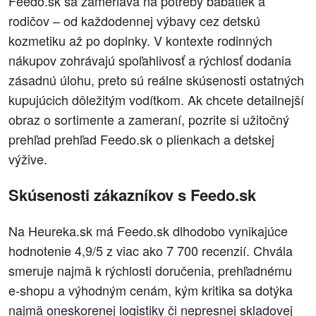
Feedo.sk sa zameriava na potreby bábätiek a
rodičov – od každodennej výbavy cez detskú
kozmetiku až po doplnky. V kontexte rodinných
nákupov zohrávajú spoľahlivosť a rýchlosť dodania
zásadnú úlohu, preto sú reálne skúsenosti ostatných
kupujúcich dôležitým vodítkom. Ak chcete detailnejší
obraz o sortimente a zameraní, pozrite si užitočný
prehľad prehľad Feedo.sk o plienkach a detskej
výžive.
Skúsenosti zákazníkov s Feedo.sk
Na Heureka.sk má Feedo.sk dlhodobo vynikajúce
hodnotenie 4,9/5 z viac ako 7 700 recenzií. Chvála
smeruje najmä k rýchlosti doručenia, prehľadnému
e‑shopu a výhodným cenám, kým kritika sa dotýka
najmä oneskorenej logistiky či nepresnej skladovej