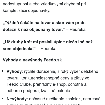
nedostupnosť alebo zriedkavými chybami pri
kompletizácii objednávky.
„Týždeň čakáte na tovar a skôr vám príde
– Heureka
dotazník než objednaný tovar.“
„Už druhý krát mi poslali úplne niečo iné než
– Heureka
som objednala!“
Výhody a nevýhody Feedo.sk
rýchle doručenie, široký výber detského
Výhody:
tovaru, konkurencieschopné ceny a zľavy vo
Feedo Clube, prehľadný e‑shop, ochotná a
odborná podpora, kvalitné balenie.
občasné meškanie zásielok, nepresná
Nevýhody:
skladová dostupnosť a rušenie položiek,