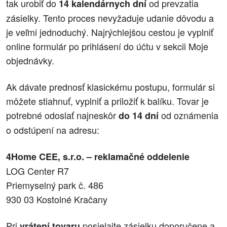
tak urobiť do
od prevzatia
14 kalendárnych dní
zásielky. Tento proces nevyžaduje udanie dôvodu a
je veľmi jednoduchý. Najrýchlejšou cestou je vyplniť
online formulár po prihlásení do účtu v sekcii Moje
objednávky.
Ak dávate prednosť klasickému postupu, formulár si
môžete stiahnuť, vyplniť a priložiť k balíku. Tovar je
potrebné odoslať najneskôr
od oznámenia
do 14 dní
o odstúpení na adresu:
4Home CEE, s.r.o. – reklamačné oddelenie
LOG Center R7
Priemyselný park č. 486
930 03 Kostolné Kračany
Pri
posielajte zásielku doporučene a
vrátení tovaru