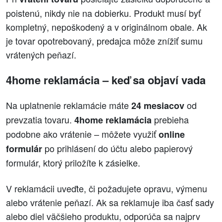
poistenú, nikdy nie na dobierku. Produkt musí byť
kompletný, nepoškodený a v originálnom obale. Ak
je tovar opotrebovaný, predajca môže znížiť sumu
vrátených peňazí.
4home reklamácia – keď sa objaví vada
Na uplatnenie reklamácie máte
od
24 mesiacov
prevzatia tovaru.
prebieha
4home reklamácia
podobne ako vrátenie – môžete využiť
online
po prihlásení do účtu alebo papierový
formulár
formulár, ktorý priložíte k zásielke.
V reklamácii uveďte, či požadujete opravu, výmenu
alebo vrátenie peňazí. Ak sa reklamuje iba časť sady
alebo diel väčšieho produktu, odporúča sa najprv