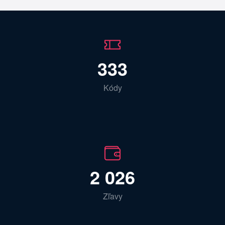
333
Kódy
2 026
Zľavy