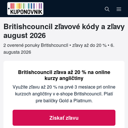
Britishcouncil zľavové kódy a zľavy
Overené kupóny pre Britishcouncil
august 2026
2 overené ponuky Britishcouncil • zľavy až do 20 % •
6.
augusta 2026
Britishcouncil zľava až 20 % na online
kurzy angličtiny
Využite zľavu až 20 % na prvé 3 mesiace pri online
kurzoch angličtiny v e-shope Britishcouncil. Platí
pre balíčky Gold a Platinum.
Získať zľavu