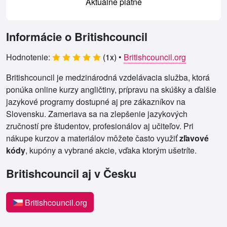
Aktuálne platné
Informácie o Britishcouncil
Hodnotenie:
(
1
x)
•
Britishcouncil.org
Britishcouncil je medzinárodná vzdelávacia služba, ktorá
ponúka online kurzy angličtiny, prípravu na skúšky a ďalšie
jazykové programy dostupné aj pre zákazníkov na
Slovensku. Zameriava sa na zlepšenie jazykových
zručností pre študentov, profesionálov aj učiteľov. Pri
nákupe kurzov a materiálov môžete často využiť
zľavové
kódy
, kupóny a vybrané akcie, vďaka ktorým ušetríte.
Britishcouncil aj v Česku
Britishcouncil.org