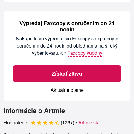
Výpredaj Faxcopy s doručením do 24
hodín
Nakupujte vo výpredaji vo Faxcopy s expresným
doručením do 24 hodín od objednania na široký
výber tovaru. 👉
Faxcopy kupóny
Získať zľavu
Aktuálne platné
Informácie o Artmie
Hodnotenie:
(
138
x)
•
Artmie.sk