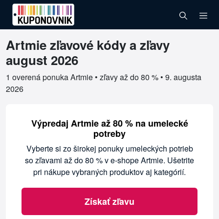
Artmie zľavové kódy a zľavy
Overené kupóny pre Artmie
august 2026
1 overená ponuka Artmie • zľavy až do 80 % •
9. augusta
2026
Výpredaj Artmie až 80 % na umelecké
potreby
Vyberte si zo širokej ponuky umeleckých potrieb
so zľavami až do 80 % v e-shope Artmie. Ušetrite
pri nákupe vybraných produktov aj kategórií.
Získať zľavu