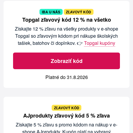
IBA U NÁS
ZĽAVOVÝ KÓD
Topgal zľavový kód 12 % na všetko
Získajte 12 % zľavu na všetky produkty v e-shope
Topgal so zľavovým kódom pri nákupe školských
tašiek, batohov či doplnkov. 👉
Topgal kupóny
Zobraziť kód
Platné do 31.8.2026
ZĽAVOVÝ KÓD
AJprodukty zľavový kód 5 % zľava
Získajte 5 % zľavu s promo kódom na nákup v e-
shope AJprodukty. Kupón platí na vybraný