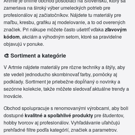
Artmie je online obchod pôsobiaci na Slovensku, ktorý sa
zameriava na široký výber umeleckých potrieb pre
profesionálov aj začiatočníkov. Nájdete tu materiály pre
maľbu, kresbu, grafiku aj modelovanie, a to od overených
značiek. Pri nákupe môžete často ušetriť vďaka
zľavovým
kódom
, akciám a výhodným setom, ktoré sa pravidelne
objavujú v ponuke.
🎨 Sortiment a kategórie
V Artmie nájdete materiály pre rôzne techniky a štýly, aby
ste vedeli jednoducho skombinovať farby, pomôcky aj
podklady. Sortiment je priebežne dopĺňaný o novinky a
sezónne kolekcie, takže môžete sledovať aktuálne trendy a
inovácie.
Obchod spolupracuje s renomovanými výrobcami, aby boli
dostupné
kvalitné a spoľahlivé produkty
pre študentov,
hobby tvorcov aj profesionálov. Vyhľadávanie uľahčujú
prehľadné filtre podľa kategórií, značiek a parametrov.