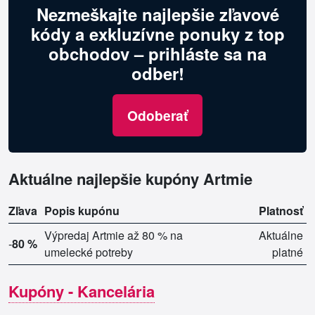
Nezmeškajte najlepšie zľavové
kódy a exkluzívne ponuky z top
obchodov – prihláste sa na
odber!
Odoberať
Aktuálne najlepšie kupóny Artmie
Zľava
Popis kupónu
Platnosť
Výpredaj Artmie až 80 % na
Aktuálne
-
80 %
umelecké potreby
platné
Kupóny - Kancelária