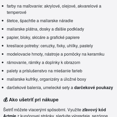
farby na maľovanie: akrylové, olejové, akvarelové a
temperové
štetce, špachtle a maliarske náradie
maliarske plátna, dosky a ďalšie podklady
papier, bloky, skicáre a grafické papiere
kresliace potreby: ceruzky, fixky, uhlíky, pastely
modelovacie hmoty, nástroje a pomôcky na keramiku
rámovanie, rámiky a doplnky k obrazom
palety a príslušenstvo na miešanie farieb
maliarske kufríky, organizéry a úložné boxy
darčekové balenia, umelecké sety a
darčekové poukazy
💰 Ako ušetriť pri nákupe
Šetriť môžete viacerými spôsobmi. Využite
zľavový kód
Artmie
z kupónovej stránky, sledujte výpredaje, sezónne