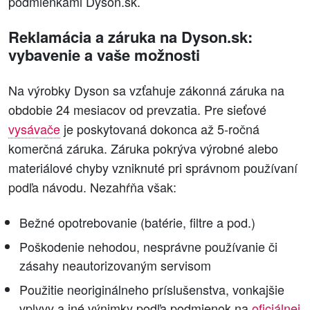
podmienkami Dyson.sk.
Reklamácia a záruka na Dyson.sk:
vybavenie a vaše možnosti
Na výrobky Dyson sa vzťahuje zákonná záruka na
obdobie 24 mesiacov od prevzatia. Pre sieťové
vysávače
je poskytovaná dokonca až 5-ročná
komerčná záruka. Záruka pokrýva výrobné alebo
materiálové chyby vzniknuté pri správnom používaní
podľa návodu. Nezahŕňa však:
Bežné opotrebovanie (batérie, filtre a pod.)
Poškodenie nehodou, nesprávne používanie či
zásahy neautorizovaným servisom
Použitie neoriginálneho príslušenstva, vonkajšie
vplyvy a iné výnimky podľa podmienok na
oficiálnej