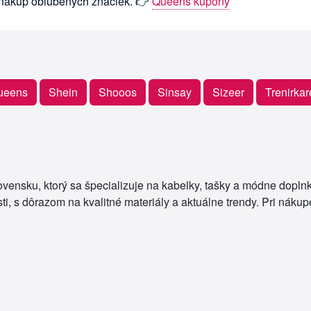
 nákup obľúbených značiek. 👉
Queens kupóny
ueens
Shein
Shooos
Sinsay
Sizeer
Trenirka
vensku, ktorý sa špecializuje na kabelky, tašky a módne doplnk
ti, s dôrazom na kvalitné materiály a aktuálne trendy. Pri náku