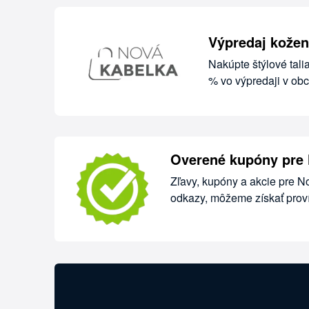
Výpredaj kožen
Nakúpte štýlové tali
% vo výpredaji v ob
Overené kupóny pre
Zľavy, kupóny a akcie pre N
odkazy, môžeme získať proví