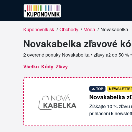
Kuponovnik.sk
/
Obchody
/
Móda
/
Novakabelka
Overené kupóny pre Novakabelk
Novakabelka zľavové kó
2 overené ponuky Novakabelka • zľavy až do 50 % 
Všetko
Kódy
Zľavy
🔥 TOP
NEWSLETTE
Novakabelka zľ
Získajte 10 % zľavu
prihlásení k newslet