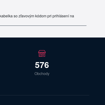
kabelka so zľavovým kódom pri prihlásení na
576
Obchody