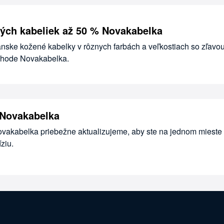
ých kabeliek až 50 % Novakabelka
anske kožené kabelky v rôznych farbách a veľkostiach so zľavo
chode Novakabelka.
 Novakabelka
ovakabelka priebežne aktualizujeme, aby ste na jednom mieste 
ziu.