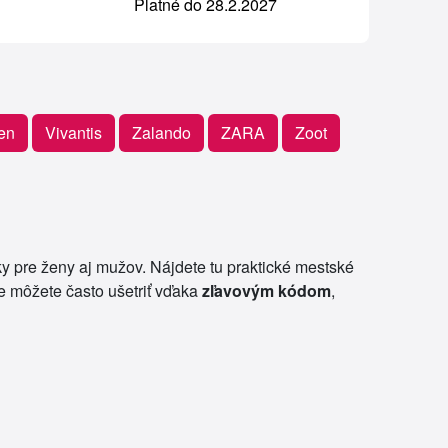
Platné do 28.2.2027
ren
Vivantis
Zalando
ZARA
Zoot
y pre ženy aj mužov. Nájdete tu praktické mestské
pe môžete často ušetriť vďaka
zľavovým kódom
,