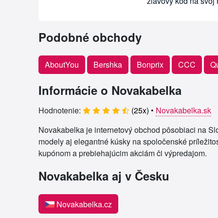
zľavový kód na svoj
Podobné obchody
AboutYou
Bershka
Bonprix
CCC
Q
Informácie o Novakabelka
Hodnotenie:
(
25
x)
•
Novakabelka.sk
Novakabelka je internetový obchod pôsobiaci na Slo
modely aj elegantné kúsky na spoločenské príležitos
kupónom a prebiehajúcim akciám či výpredajom.
Novakabelka aj v Česku
Novakabelka.cz