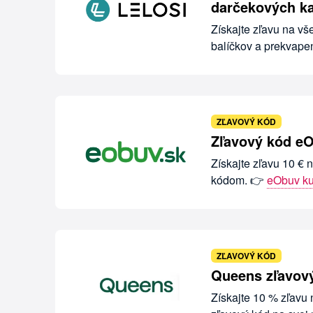
darčekových ka
Získajte zľavu na vš
balíčkov a prekvape
ZĽAVOVÝ KÓD
Zľavový kód eO
Získajte zľavu 10 € 
kódom. 👉
eObuv k
ZĽAVOVÝ KÓD
Queens zľavový
Získajte 10 % zľavu