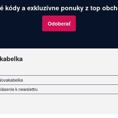
é kódy a exkluzívne ponuky z top obch
Odoberať
kabelka
 Novakabelka
lásenie k newslettru