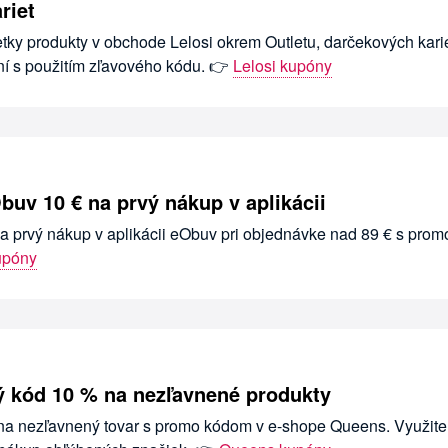
riet
etky produkty v obchode Lelosi okrem Outletu, darčekových karie
ní s použitím zľavového kódu. 👉
Lelosi kupóny
buv 10 € na prvý nákup v aplikácii
na prvý nákup v aplikácii eObuv pri objednávke nad 89 € s prom
upóny
 kód 10 % na nezľavnené produkty
 na nezľavnený tovar s promo kódom v e-shope Queens. Využite